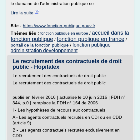
le domaine de l'administration publique se...
Lire la suite
Site :
https://www.fonction-publique.gouv.fr
accueil dans la
Thèmes liés :
/
fonction publique en europe
fonction publique
fonction publique en france
/
/
fonction publique
portail de la fonction publique
/
administration developpement
Le recrutement des contractuels de droit
public - Hopitalex
Le recrutement des contractuels de droit public
Le recrutement des contractuels de droit public
publié en février 2016 | actualisé le 10 juin 2016 | FDH n°
344, p.0 | remplace la FDH n° 164 de 2006
I - Les hypothèses de recours aux contractuels
A - Les agents contractuels recrutés en CDI ou en CDD
(article 9)
B - Les agents contractuels recrutés exclusivement en
CDD...