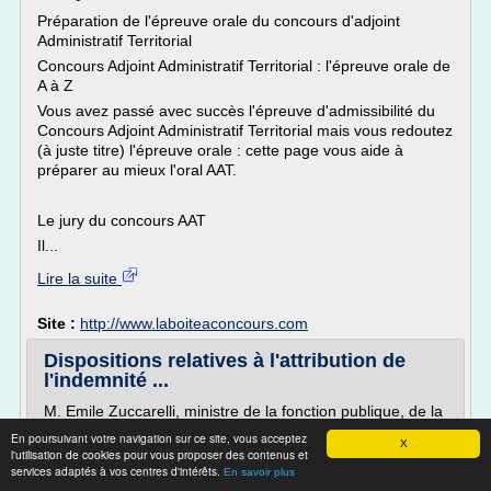
Préparation de l'épreuve orale du concours d'adjoint
Administratif Territorial
Concours Adjoint Administratif Territorial : l'épreuve orale de
A à Z
Vous avez passé avec succès l'épreuve d'admissibilité du
Concours Adjoint Administratif Territorial mais vous redoutez
(à juste titre) l'épreuve orale : cette page vous aide à
préparer au mieux l'oral AAT.
Le jury du concours AAT
Il...
Lire la suite
Site :
http://www.laboiteaconcours.com
Dispositions relatives à l'attribution de
l'indemnité ...
M. Emile Zuccarelli, ministre de la fonction publique, de la
réforme de l'Etat et de la décentralisation. Monsieur le
En poursuivant votre navigation sur ce site, vous acceptez
X
l'utilisation de cookies pour vous proposer des contenus et
sénateur, vous m'avez interrogé sur l'attribution de
services adaptés à vos centres d'intérêts.
En savoir plus
l'indemnité compensatrice pour frais de transport aux