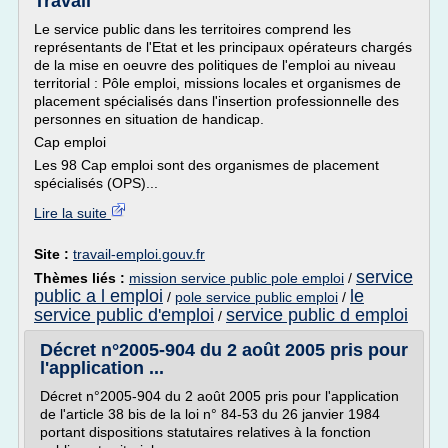
Travail
Le service public dans les territoires comprend les
représentants de l'Etat et les principaux opérateurs chargés
de la mise en oeuvre des politiques de l'emploi au niveau
territorial : Pôle emploi, missions locales et organismes de
placement spécialisés dans l'insertion professionnelle des
personnes en situation de handicap.
Cap emploi
Les 98 Cap emploi sont des organismes de placement
spécialisés (OPS)...
Lire la suite
Site :
travail-emploi.gouv.fr
service
Thèmes liés :
mission service public pole emploi
/
public a l emploi
le
/
pole service public emploi
/
service public d'emploi
service public d emploi
/
Décret n°2005-904 du 2 août 2005 pris pour
l'application ...
Décret n°2005-904 du 2 août 2005 pris pour l'application
de l'article 38 bis de la loi n° 84-53 du 26 janvier 1984
portant dispositions statutaires relatives à la fonction