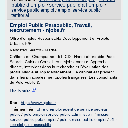
public d emploi
service public a l emploi
/
/
service public emploi
emploi service public
/
territorial
Emploi Public Parapublic, Travail,
Recrutement - njobs.fr
Offre d'emploi: Responsable Développement et Projets
Urbains H/F
Randstad Search - Marne
Châlons-en-Champagne - 51. CDI. Handi-abordable Poste
Search, Cabinet Conseil en netjobsement et Approche
directe, intervient dans la recherche et l'évaluation des
profils Middle et Top Management. Le cabinet est présent
dans les principales métropoles françaises. Les consultants
du Pôle Public &...
Lire la suite
Site :
https://www.njobs.fr
Thèmes liés :
offre d emploi agent de service secteur
public
/
pole emploi service public administratif
/
mission
service public pole emploi
/
pole service public emploi
/
offre
d'emploi public parapublic