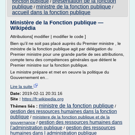
presentation de la fonction
fonction publique
/
publique
ministre de la fonction publique
/
/
accueil dans la fonction publique
Ministère de la Fonction publique —
Wikipédia
Attributions[ modifier | modifier le code ]
Bien qu'il ne soit pas placé auprès du Premier ministre , le
ministre de la fonction publique agit par délégation du
Premier ministre pour une grande partie de ses attributions,
compte tenu des compétences générales que détient le
Premier ministre sur la fonction publique.
Le ministre prépare et met en oeuvre la politique du
Gouvernement en...
Lire la suite
Date:
2019-02-11 20:31:16
Site :
https://fr.wikipedia.org
ministre de la fonction publique
Thèmes liés :
/
gestion des ressources humaines dans la fonction
publique
/
ministere de la fonction publique et de la
gestion des ressources humaines dans
gouvernance
/
l'administration publique
gestion des ressources
/
humaines dans l administration publique