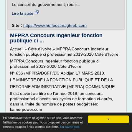
Le conseil du gouvernement, réuni...
Lire la suite
Site :
https://www.huffpostmaghreb.com
MFPRA Concours Ingenieur fonction
publique ci ...
Accueil » Côte d'Ivoire » MFPRA Concours Ingenieur
fonction publique ci professionnel 2019-2020 Côte d'Ivoire
MFPRA Concours Ingenieur fonction publique ci
professionnel 2019-2020 Côte d'Ivoire
N° 636 /MFPRA/DGFP/DC Abidjan 17 MARS 2019.
LE MINISTRE DE LA FONCTION PUBLIQUE ET DE LA
REFORME ADMINISTRATIVE (MFPRA) COMMUNIQUE.
Il est ouvert au titre de l'année 2019, un concours
professionnel d'accès aux cycles de formation ci-après,
dans la limite du nombre de postes budgétisés:
kamerpower.com
MFPRA Concours Ingenieur fonction publique ci
En poursuivant votre navigation sur ce site, vous acceptez
X
professionnel 2019-2020:
l'utilisation de cookies pour vous proposer des contenus et
services adaptés à vos centres d'intérêts.
En savoir plus
CONCOURS