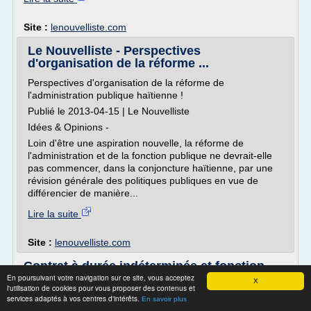
Site :
lenouvelliste.com
Le Nouvelliste - Perspectives
d'organisation de la réforme ...
Perspectives d'organisation de la réforme de
l'administration publique haïtienne !
Publié le 2013-04-15 | Le Nouvelliste
Idées & Opinions -
Loin d'être une aspiration nouvelle, la réforme de
l'administration et de la fonction publique ne devrait-elle
pas commencer, dans la conjoncture haïtienne, par une
révision générale des politiques publiques en vue de
différencier de manière...
Lire la suite
Site :
lenouvelliste.com
Contrat à durée indéterminée et fonction
publique - Légavox
En poursuivant votre navigation sur ce site, vous acceptez
X
l'utilisation de cookies pour vous proposer des contenus et
Contrat à durée indéterminée et fonction publique
services adaptés à vos centres d'intérêts.
En savoir plus