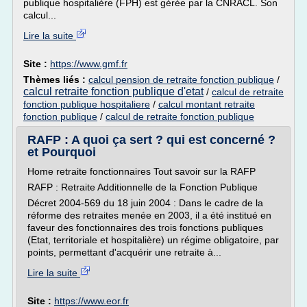
publique hospitalière (FPH) est gérée par la CNRACL. Son
calcul...
Lire la suite
Site :
https://www.gmf.fr
Thèmes liés :
calcul pension de retraite fonction publique
/
calcul retraite fonction publique d'etat
/
calcul de retraite
fonction publique hospitaliere
/
calcul montant retraite
fonction publique
/
calcul de retraite fonction publique
RAFP : A quoi ça sert ? qui est concerné ?
et Pourquoi
Home retraite fonctionnaires Tout savoir sur la RAFP
RAFP : Retraite Additionnelle de la Fonction Publique
Décret 2004-569 du 18 juin 2004 : Dans le cadre de la
réforme des retraites menée en 2003, il a été institué en
faveur des fonctionnaires des trois fonctions publiques
(Etat, territoriale et hospitalière) un régime obligatoire, par
points, permettant d'acquérir une retraite à...
Lire la suite
Site :
https://www.eor.fr