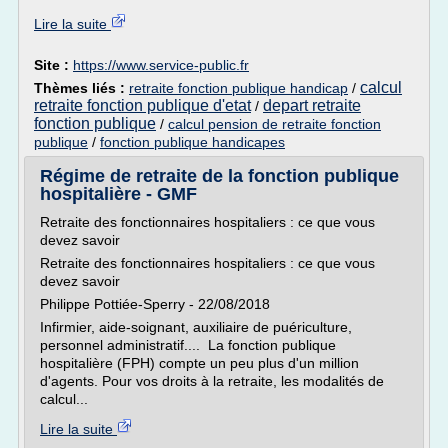
Lire la suite
Site :
https://www.service-public.fr
calcul
Thèmes liés :
retraite fonction publique handicap
/
retraite fonction publique d'etat
depart retraite
/
fonction publique
/
calcul pension de retraite fonction
publique
/
fonction publique handicapes
Régime de retraite de la fonction publique
hospitalière - GMF
Retraite des fonctionnaires hospitaliers : ce que vous
devez savoir
Retraite des fonctionnaires hospitaliers : ce que vous
devez savoir
Philippe Pottiée-Sperry - 22/08/2018
Infirmier, aide-soignant, auxiliaire de puériculture,
personnel administratif.... La fonction publique
hospitalière (FPH) compte un peu plus d'un million
d'agents. Pour vos droits à la retraite, les modalités de
calcul...
Lire la suite