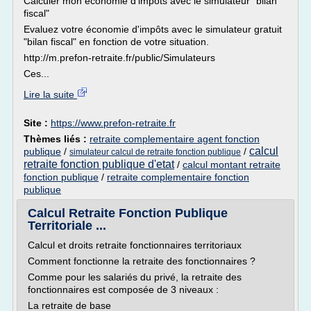
Calculer mon économie d'impôts avec le simulateur "bilan
fiscal"
Evaluez votre économie d'impôts avec le simulateur gratuit
"bilan fiscal" en fonction de votre situation.
http://m.prefon-retraite.fr/public/Simulateurs
Ces...
Lire la suite
Site :
https://www.prefon-retraite.fr
Thèmes liés :
retraite complementaire agent fonction
calcul
publique
/
/
simulateur calcul de retraite fonction publique
retraite fonction publique d'etat
/
calcul montant retraite
fonction publique
/
retraite complementaire fonction
publique
Calcul Retraite Fonction Publique
Territoriale ...
Calcul et droits retraite fonctionnaires territoriaux
Comment fonctionne la retraite des fonctionnaires ?
Comme pour les salariés du privé, la retraite des
fonctionnaires est composée de 3 niveaux :
La retraite de base