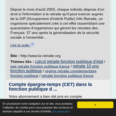
Depuis le mois d'août 2003, chaque individu dispose d'un
droit à l'information à la retraite qu'il peut exercer auprès
de la GIP (Groupement d'Intérêt Public) Info Retraite, un
organisme spécialement créé à cet effet rassemblant une
quarantaine d'organismes qui gèrent les retraites des
Français. 57 ans après la généralisation de la sécurité
sociale à l'ensemble...
Lire la suite
Site :
http://www.la-retraite.org
calcul retraite fonction publique d'etat
Thèmes liés :
/
retraite 10 ans
age retraite fonction publique france
/
fonction publique
/
regime retraite complementaire
fonction publique
/
retraite fonction publique france
Compte épargne-temps (CET) dans la
fonction publique d ...
Votre abonnement a bien été pris en compte.
Vous serez alerté(e) par courriel dès que la page « Compte
En poursuivant votre navigation sur ce site, vous acceptez
X
épargne-temps (CET) dans la fonction publique d'État
l'utilisation de cookies pour vous proposer des contenus et
services adaptés à vos centres d'intérêts.
(FPE) » sera mise à jour significativement.
En savoir plus