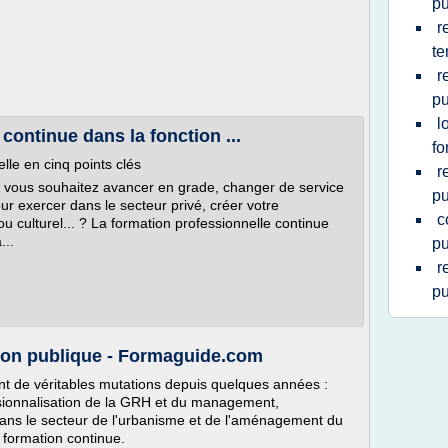
pu
r
te
r
pu
l
continue dans la fonction ...
fo
lle en cinq points clés
r
et vous souhaitez avancer en grade, changer de service
pu
ur exercer dans le secteur privé, créer votre
c
 ou culturel... ? La formation professionnelle continue
...
pu
r
pu
tion publique - Formaguide.com
ent de véritables mutations depuis quelques années :
ssionnalisation de la GRH et du management,
ns le secteur de l'urbanisme et de l'aménagement du
a formation continue.