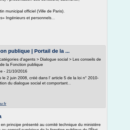
tin municipal officiel (Ville de Paris).
» Ingénieurs et personnels...
 publique | Portail de la ...
 catégories d'agents > Dialogue social > Les conseils de
de la Fonction publique
e - 21/10/2016
e 2 juin 2008, créé dans l' article 5 de la loi n° 2010-
ation du dialogue social et comportant...
v.fr
a
est en principe présenté au comité technique du ministère
 au conseil supérieur de la fonction publique de l'État,