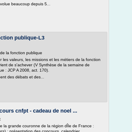
évolue beaucoup depuis 5...
nction publique-L3
de la fonction publique
les valeurs, les missions et les métiers de la fonction
 vient de s'achever (V Synthèse de la semaine de
que : JCP A 2008, act. 170).
ent des débats et des...
ours cnfpt - cadeau de noel ...
t
e la grande couronne de la région dÎle de France :
) : présentation des concours, calendrier,