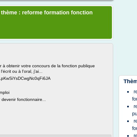
e thème : reforme formation fonction
r à obtenir votre concours de la fonction publique
écrit ou à l'oral, j'ai...
CPLpKwSiYsDCwgNc0qFi6JA
Thèm
r
emploi
fo
devenir fonctionnaire...
r
pu
r
fo
r