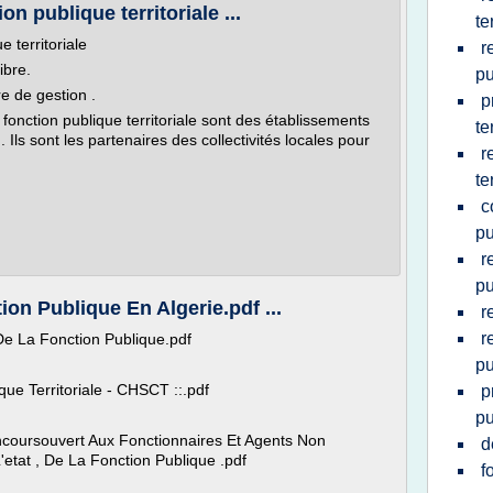
on publique territoriale ...
te
e territoriale
r
ibre.
pu
e de gestion .
p
fonction publique territoriale sont des établissements
te
. Ils sont les partenaires des collectivités locales pour
r
te
c
pu
r
pu
ion Publique En Algerie.pdf ...
r
r
De La Fonction Publique.pdf
pu
ue Territoriale - CHSCT ::.pdf
p
pu
coursouvert Aux Fonctionnaires Et Agents Non
d
'etat , De La Fonction Publique .pdf
f