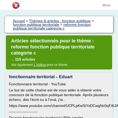
Menu
Accueil
>
Thèmes & articles : fonction publique
>
fonction publique territoriale
>
reforme fonction
publique territoriale categorie c
Articles sélectionnés pour le thème :
reforme fonction publique territoriale
categorie c
119 articles
→
Voir également
1 Vidéos
pour ce thème
fonctionnaire territorial – Eduart
Fonctionnaire territorial - YouTube
Le but de cette chaîne est de vous aider à obtenir votre
concours de la fonction publique territoriale. Après plusieurs
échecs, dès l'écrit ou à l'oral, j'ai...
https://www.youtube.com/channel/UCPLpKwSiYsDCwgNc0qFi6J
----------------------
Devenir fonctionnaire territorial | Pôle emploi