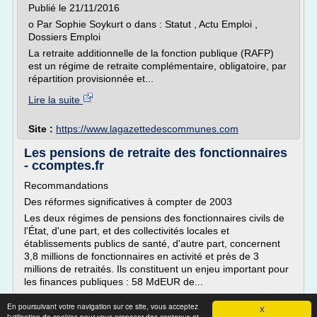
Publié le 21/11/2016
o Par Sophie Soykurt o dans : Statut , Actu Emploi ,
Dossiers Emploi
La retraite additionnelle de la fonction publique (RAFP)
est un régime de retraite complémentaire, obligatoire, par
répartition provisionnée et...
Lire la suite
Site :
https://www.lagazettedescommunes.com
Les pensions de retraite des fonctionnaires
- ccomptes.fr
Recommandations
Des réformes significatives à compter de 2003
Les deux régimes de pensions des fonctionnaires civils de
l'État, d'une part, et des collectivités locales et
établissements publics de santé, d'autre part, concernent
3,8 millions de fonctionnaires en activité et près de 3
millions de retraités. Ils constituent un enjeu important pour
les finances publiques : 58 MdEUR de...
Lire la suite
En poursuivant votre navigation sur ce site, vous acceptez
X
l'utilisation de cookies pour vous proposer des contenus et