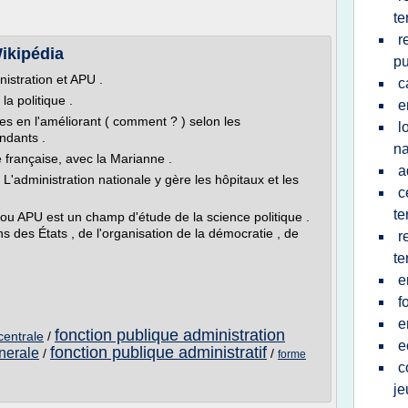
te
r
ikipédia
pu
istration et APU .
c
a politique .
e
s en l'améliorant ( comment ? ) selon les
l
ndants .
na
e française, avec la Marianne .
a
L'administration nationale y gère les hôpitaux et les
c
te
) ou APU est un champ d'étude de la science politique .
ns des États , de l'organisation de la démocratie , de
r
te
e
f
e
fonction publique administration
centrale
/
e
fonction publique administratif
nerale
/
/
forme
c
je