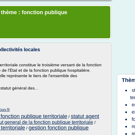
e thème : fonction publique
llectivités locales
erritoriale constitue le troisième versant de la fonction
de l'Etat et de la fonction publique hospitalière.
lle représente le tiers de l'ensemble des
Thèm
 statut général des...
s
te
e
ouv.fr
e
 fonction publique territoriale
statut agent
/
f
ut general de la fonction publique territoriale
/
r
territoriale
gestion fonction publique
/
r