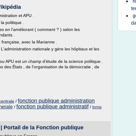
r
ikipédia
te
istration et APU .
g
a politique .
da
 en l'améliorant ( comment ? ) selon les
ndants .
e française, avec la Marianne .
L'administration nationale y gère les hôpitaux et les
) ou APU est un champ d'étude de la science politique .
ns des États , de l'organisation de la démocratie , de
fonction publique administration
centrale
/
fonction publique administratif
nerale
/
/
forme
| Portail de la Fonction publique