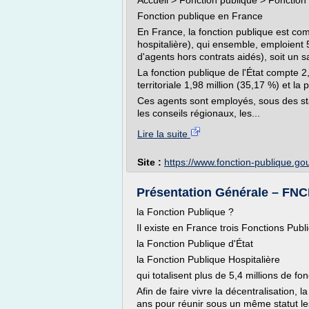
Accueil > Fonction publique > Fonction
Fonction publique en France
En France, la fonction publique est comp
hospitalière), qui ensemble, emploient 5
d'agents hors contrats aidés), soit un sa
La fonction publique de l'État compte 2,
territoriale 1,98 million (35,17 %) et la
Ces agents sont employés, sous des statut
les conseils régionaux, les...
Lire la suite
Site :
https://www.fonction-publique.gou
Présentation Générale – FN
la Fonction Publique ?
Il existe en France trois Fonctions Publ
la Fonction Publique d'État
la Fonction Publique Hospitalière
qui totalisent plus de 5,4 millions de fo
Afin de faire vivre la décentralisation, l
ans pour réunir sous un même statut 