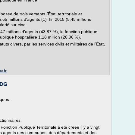
 publique en France
osée de trois versants (État, territoriale et
,65 millions d'agents (1) fin 2015 (5,45 millions
larié sur cinq.
47 millions d'agents (43,87 %), la fonction publique
 publique hospitalière 1,18 million (20,96 %).
s divers, par les services civils et militaires de l'État,
v.fr
CDG
iques :
nctionnaires.
a Fonction Publique Territoriale a été créée il y a vingt
les agents des communes, des départements et des