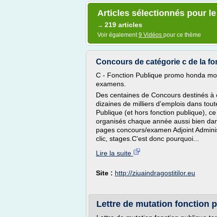
Articles sélectionnés pour le
219 articles
→
Voir également
9 Vidéos
pour ce thème
Concours de catégorie c de la fon
C - Fonction Publique promo honda moto
examens.
Des centaines de Concours destinés à o
dizaines de milliers d'emplois dans to
Publique (et hors fonction publique), c
organisés chaque année aussi bien dan
pages concours/examen Adjoint Administr
clic, stages.C'est donc pourquoi...
Lire la suite
Site :
http://ziuaindragostitilor.eu
Lettre de mutation fonction pu