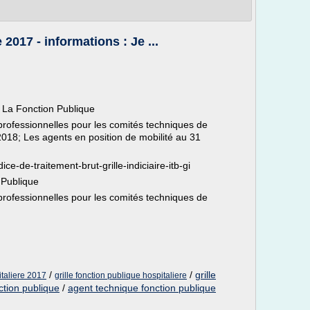
2017 - informations : Je ...
e La Fonction Publique
professionnelles pour les comités techniques de
2018; Les agents en position de mobilité au 31
ice-de-traitement-brut-grille-indiciaire-itb-gi
 Publique
professionnelles pour les comités techniques de
/
/
grille
italiere 2017
grille fonction publique hospitaliere
nction publique
/
agent technique fonction publique