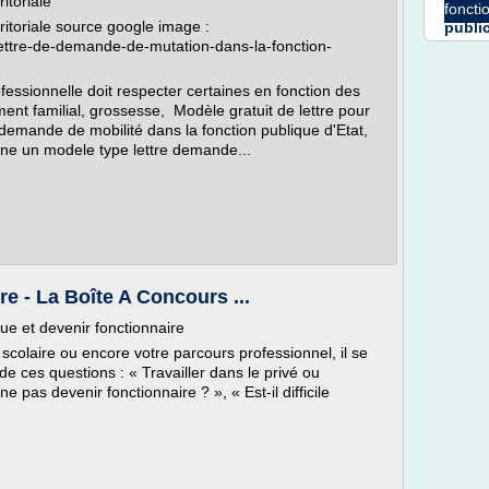
itoriale
foncti
ritoriale source google image :
publi
s/lettre-de-demande-de-mutation-dans-la-fonction-
essionnelle doit respecter certaines en fonction des
nt familial, grossesse, Modèle gratuit de lettre pour
 demande de mobilité dans la fonction publique d'Etat,
terne un modele type lettre demande...
e - La Boîte A Concours ...
que et devenir fonctionnaire
scolaire ou encore votre parcours professionnel, il se
e ces questions : « Travailler dans le privé ou
ne pas devenir fonctionnaire ? », « Est-il difficile