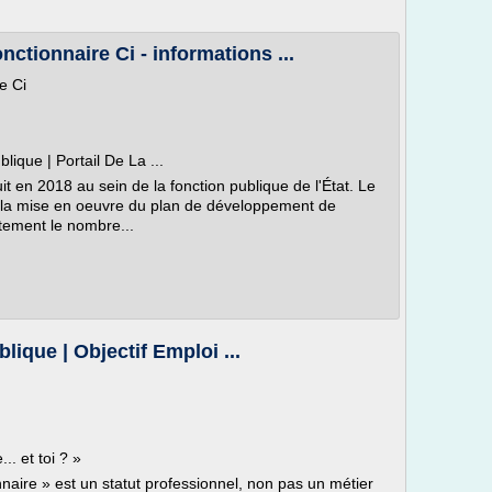
ctionnaire Ci - informations ...
e Ci
ique | Portail De La ...
 en 2018 au sein de la fonction publique de l'État. Le
 la mise en oeuvre du plan de développement de
rtement le nombre...
blique | Objectif Emploi ...
.. et toi ? »
nnaire » est un statut professionnel, non pas un métier