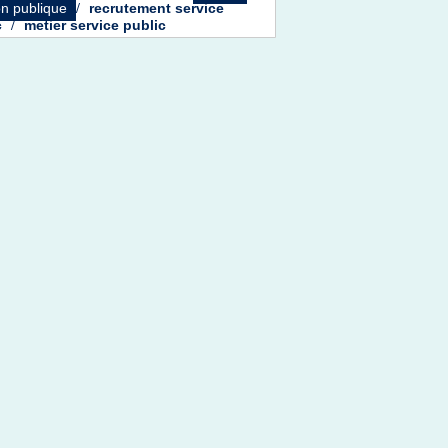
on publique
/
recrutement service
c
/
metier service public