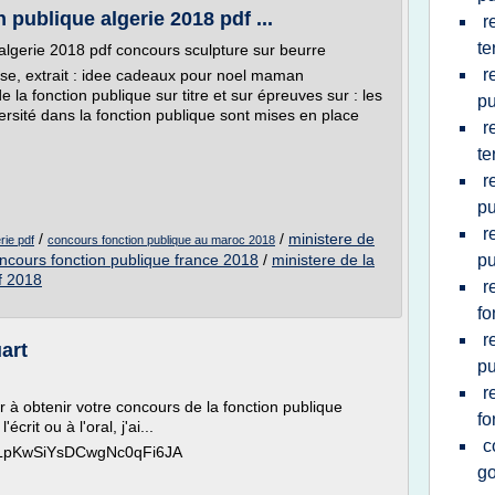
publique algerie 2018 pdf ...
r
te
algerie 2018 pdf concours sculpture sur beurre
r
se, extrait : idee cadeaux pour noel maman
 la fonction publique sur titre et sur épreuves sur : les
pu
ersité dans la fonction publique sont mises en place
r
te
r
pu
r
/
/
ministere de
rie pdf
concours fonction publique au maroc 2018
ncours fonction publique france 2018
/
ministere de la
pu
f 2018
r
fo
r
uart
pu
r
r à obtenir votre concours de la fonction publique
fo
écrit ou à l'oral, j'ai...
c
CPLpKwSiYsDCwgNc0qFi6JA
g