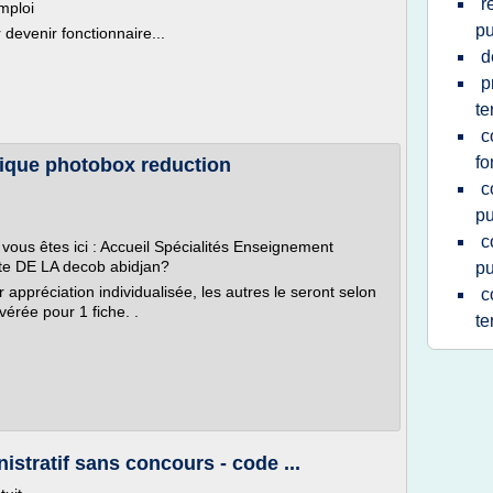
r
emploi
pu
devenir fonctionnaire...
d
p
te
c
fo
lique photobox reduction
c
pu
c
ous êtes ici : Accueil Spécialités Enseignement
te DE LA decob abidjan?
pu
r appréciation individualisée, les autres le seront selon
c
vérée pour 1 fiche. .
te
stratif sans concours - code ...