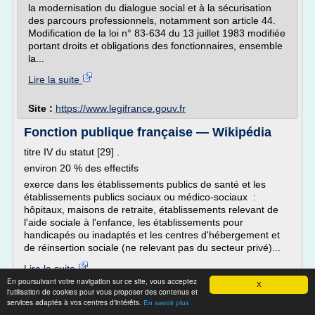
la modernisation du dialogue social et à la sécurisation
des parcours professionnels, notamment son article 44.
Modification de la loi n° 83-634 du 13 juillet 1983 modifiée
portant droits et obligations des fonctionnaires, ensemble
la...
Lire la suite
Site :
https://www.legifrance.gouv.fr
Fonction publique française — Wikipédia
titre IV du statut [29] .
environ 20 % des effectifs
exerce dans les établissements publics de santé et les
établissements publics sociaux ou médico-sociaux :
hôpitaux, maisons de retraite, établissements relevant de
l'aide sociale à l'enfance, les établissements pour
handicapés ou inadaptés et les centres d'hébergement et
de réinsertion sociale (ne relevant pas du secteur privé)...
Lire la suite
En poursuivant votre navigation sur ce site, vous acceptez
Date:
2019-02-11 20:30:49
X
l'utilisation de cookies pour vous proposer des contenus et
Site :
https://fr.m.wikipedia.org
services adaptés à vos centres d'intérêts.
En savoir plus