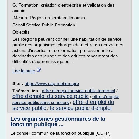
G. Formation, création d'entreprise et validation des
acquis
Mesure Région en territoire limousin
Portail Service Public Formation
Objectifs
Les Régions peuvent donner une habilitation de service
public des organismes chargés de mettre en oeuvre des
actions d'insertion et de formation professionnelle à
destination des jeunes et des adultes rencontrant des
difficultés d'apprentissage ou...
Lire la suite
Site :
https://www.cap-metiers.pro
Thèmes liés :
offre d'emploi service public territorial
/
offre d'emploi du service public
/
offre d'emploi
offre d emploi du
service public sans concours
/
service public
le service public d'emploi
/
Les organismes gestionnaires de la
fonction publique ...
Le conseil commun de la fonction publique (CCFP)