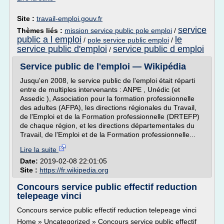
Site :
travail-emploi.gouv.fr
service
Thèmes liés :
mission service public pole emploi
/
public a l emploi
le
/
pole service public emploi
/
service public d'emploi
service public d emploi
/
Service public de l'emploi — Wikipédia
Jusqu'en 2008, le service public de l'emploi était réparti
entre de multiples intervenants : ANPE , Unédic (et
Assedic ), Association pour la formation professionnelle
des adultes (AFPA), les directions régionales du Travail,
de l'Emploi et de la Formation professionnelle (DRTEFP)
de chaque région, et les directions départementales du
Travail, de l'Emploi et de la Formation professionnelle...
Lire la suite
Date:
2019-02-08 22:01:05
Site :
https://fr.wikipedia.org
Concours service public effectif reduction
telepeage vinci
Concours service public effectif reduction telepeage vinci
Home » Uncategorized » Concours service public effectif