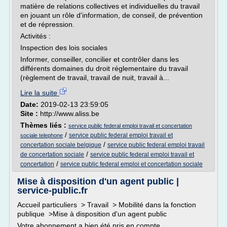
matière de relations collectives et individuelles du travail
en jouant un rôle d'information, de conseil, de prévention
et de répression.
Activités :
Inspection des lois sociales
Informer, conseiller, concilier et contrôler dans les
différents domaines du droit réglementaire du travail
(règlement de travail, travail de nuit, travail à...
Lire la suite
Date:
2019-02-13 23:59:05
Site :
http://www.aliss.be
Thèmes liés :
service public federal emploi travail et concertation
/
service public federal emploi travail et
sociale telephone
/
concertation sociale belgique
service public federal emploi travail
/
de concertation sociale
service public federal emploi travail et
/
concertation
service public federal emploi et concertation sociale
Mise à disposition d'un agent public |
service-public.fr
Accueil particuliers > Travail > Mobilité dans la fonction
publique >Mise à disposition d'un agent public
Votre abonnement a bien été pris en compte.