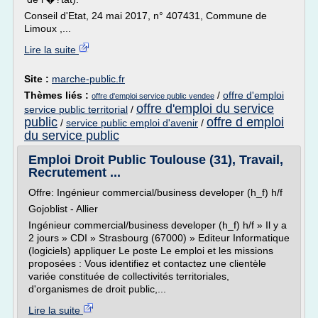
Conseil d'Etat, 24 mai 2017, n° 407431, Commune de
Limoux ,...
Lire la suite
Site :
marche-public.fr
Thèmes liés :
/
offre d'emploi
offre d'emploi service public vendee
offre d'emploi du service
service public territorial
/
public
offre d emploi
/
service public emploi d'avenir
/
du service public
Emploi Droit Public Toulouse (31), Travail,
Recrutement ...
Offre: Ingénieur commercial/business developer (h_f) h/f
Gojoblist - Allier
Ingénieur commercial/business developer (h_f) h/f » Il y a
2 jours » CDI » Strasbourg (67000) » Editeur Informatique
(logiciels) appliquer Le poste Le emploi et les missions
proposées : Vous identifiez et contactez une clientèle
variée constituée de collectivités territoriales,
d'organismes de droit public,...
Lire la suite