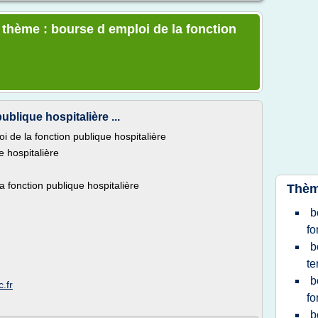
e thème : bourse d emploi de la fonction
ublique hospitalière ...
oi de la fonction publique hospitalière
e hospitalière
 fonction publique hospitalière
Thèm
b
fo
b
te
b
.fr
fo
b