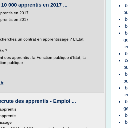
10 000 apprentis en 2017 ...
b
pu
pprentis en 2017
b
pprentis en 2017
b
b
cherchez un contrat en apprentissage ? L'Etat
ge
te
és ?
b
t des apprentis : la Fonction publique d'Etat, la
c
tion publique...
pu
b
pu
fr
b
te
crute des apprentis - Emploi ...
b
ge
 apprentis
b
 apprentis
b
tissage