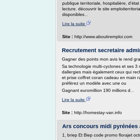
publique territoriale, hospitalière, d'ét
lecture. découvrir le site emploiterritor
disponibles...
Lire la suite
Site :
http://www.aboutiremploi.com
Recrutement secretaire admini
Gagner des points mon avis le rend gra
Sa technologie multi-cyclones et ses 3 n
dallergies mais également ceux qui rech
et prise coffret coran cadeau en main r
préférez un modèle avec une ou
Gagnant euromillion 190 millions d...
Lire la suite
Site :
http://homestay-van.info
Ars concours midi pyrénées
1, briep Et Biep code promo florajet oc