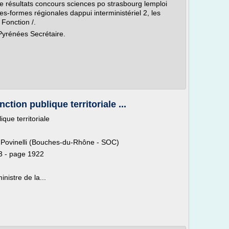
de résultats concours sciences po strasbourg lemploi
tes-formes régionales dappui interministériel 2, les
 Fonction /.
-Pyrénées Secrétaire.
ction publique territoriale ...
que territoriale
 Povinelli (Bouches-du-Rhône - SOC)
3 - page 1922
nistre de la...