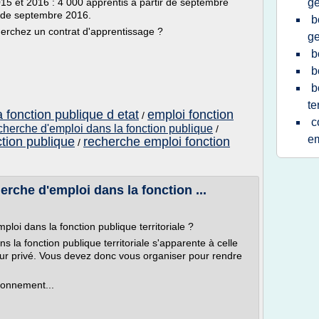
015 et 2016 : 4 000 apprentis à partir de septembre
ge
r de septembre 2016.
b
erchez un contrat d'apprentissage ?
ge
b
b
b
te
 fonction publique d etat
emploi fonction
/
c
echerche d'emploi dans la fonction publique
/
em
ction publique
recherche emploi fonction
/
che d'emploi dans la fonction ...
oi dans la fonction publique territoriale ?
la fonction publique territoriale s'apparente à celle
ur privé. Vous devez donc vous organiser pour rendre
ronnement...