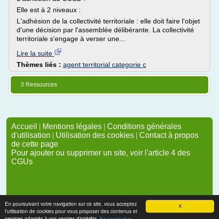
Elle est à 2 niveaux :
L'adhésion de la collectivité territoriale : elle doit faire l'objet
d'une décision par l'assemblée délibérante. La collectivité
territoriale s'engage à verser une...
Lire la suite
Thèmes liés :
agent territorial categorie c
3 Ressources
Accueil
|
Mentions légales
|
Conditions générales
d'utilisation
|
Utilisation des cookies
|
Contact à propos
de cette page
Pour ajouter ou supprimer un site, voir l'article 4 des
CGUs
En poursuivant votre navigation sur ce site, vous acceptez
X
l'utilisation de cookies pour vous proposer des contenus et
services adaptés à vos centres d'intérêts.
En savoir plus