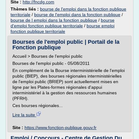
Site :
http://fncdg.com
Thèmes liés :
bourse de l'emploi dans la fonction publique
territoriale
/
bourse de l'emploi dans la fonction publique
/
bourse de l emploi dans la fonction publique
/
bourse
d'emploi fonction publique territoriale
/
bourse emploi
fonction publique territoriale
Bourses de l'emploi public | Portail de la
Fonction publique
Accueil > Bourses de l'emploi public
Bourses de l'emploi public - 05/08/2011
En complément de la Bourse interministérielle de l'emploi
public (BIEP), des bourses régionales interministérielles
de l'emploi public (BRIEP) sont actuellement mises en
ligne par les Plates-formes régionales d'appui
interministériel à la gestion des ressources humaines
(PFRH).
Ces bourses régionales...
Lire la suite
Site :
https://www.fonction-publique.gouv.fr
Emploi / Concours - Centre de Gestion Du