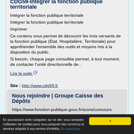
CDG59-Intégrer la fonction publique
territoriale
Intégrer la fonction publique territoriale
Intégrer la fonction publique territoriale
Imprimer
Ce contenu vous permet de découvrir les trois versants de
la fonction publique (Etat, Hospitalière, Territoriale) pour
appréhender l'ensemble des outils et moyens mis à la
disposition du public.
Si besoin, chaque page consultée permet, à tout moment,
de contacter l'unité directionnelle de...
Lire la suite
Site :
http://www.cdg59.fr
Nous rejoindre | Groupe Caisse des
Dépôts
https://www.fonction-publique.gouv.fr/score/concours
le site SCORE (Site des COncours et des REcrutement de
En poursuivant votre navigation sur ce site, vous acceptez
la Fonction Publique) contient toutes les informations
X
l'utilisation de cookies pour vous proposer des contenus et
utiles relatives aux concours de la Fonction Publique.
services adaptés à vos centres d'intérêts.
En savoir plus