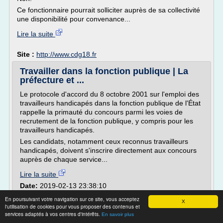
Ce fonctionnaire pourrait solliciter auprès de sa collectivité
une disponibilité pour convenance...
Lire la suite
Site :
http://www.cdg18.fr
Travailler dans la fonction publique | La
préfecture et ...
Le protocole d'accord du 8 octobre 2001 sur l'emploi des
travailleurs handicapés dans la fonction publique de l'État
rappelle la primauté du concours parmi les voies de
recrutement de la fonction publique, y compris pour les
travailleurs handicapés.
Les candidats, notamment ceux reconnus travailleurs
handicapés, doivent s'inscrire directement aux concours
auprès de chaque service...
Lire la suite
Date:
2019-02-13 23:38:10
Site :
http://www.prefectures-regions.gouv.fr
En poursuivant votre navigation sur ce site, vous acceptez
X
l'utilisation de cookies pour vous proposer des contenus et
Offres d’emploi | CDG 38
services adaptés à vos centres d'intérêts.
En savoir plus