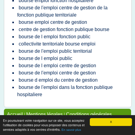
bourse emploi fonction hospitaliere
bourse de l'emploi centre de gestion de la
fonction publique territoriale
bourse emploi centre de gestion
centre de gestion fonction publique bourse
bourse de l emploi fonction public
collectivite territoriale bourse emploi
bourse de l'emploi public territorial
bourse de l emploi public
bourse de l emploi centre de gestion
bourse de l'emploi centre de gestion
bourse d emploi du centre de gestion
bourse de l'emploi dans la fonction publique
hospitaliere
Accueil
|
Mentions légales
|
Conditions générales
d'utilisation
|
Utilisation des cookies
|
Contact à propos
En poursuivant votre navigation sur ce site, vous acceptez
X
l'utilisation de cookies pour vous proposer des contenus et
de cette page
services adaptés à vos centres d'intérêts.
Pour ajouter ou supprimer un site, voir l'article 4 des
En savoir plus