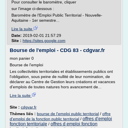
Pour consulter le baromètre, cliquer
sur l'image ci-dessous :
Baromètre de l'Emploi Public Territorial - Nouvelle-
Aquitaine - 1er semestre...
Lire la suite
Date:
2019-02-01 21:57:29
Site :
https://sites.google.com
Bourse de l'emploi - CDG 83 - cdgvar.fr
mon panier 0
Bourse de l'emploi
Les collectivités territoriales et établissements publics ont
l'obligation, sous peine de nullité de leur nomination, de
déclarer au Centre de Gestion leurs créations et vacances
d'emplois de toutes natures hors avancement de...
Lire la suite
Site :
cdgvar.fr
Thèmes liés :
bourse de l'emploi public territorial
/
offre
offres d'emploi
d'emploi de la fonction public territorial
/
fonction territoriale
offres d emploi fonction
/