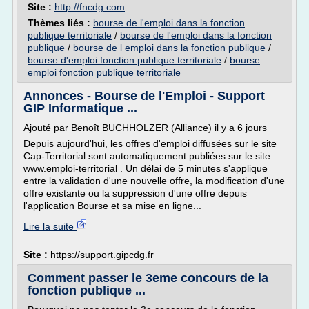
Site :
http://fncdg.com
Thèmes liés :
bourse de l'emploi dans la fonction
publique territoriale
/
bourse de l'emploi dans la fonction
publique
/
bourse de l emploi dans la fonction publique
/
bourse d'emploi fonction publique territoriale
/
bourse
emploi fonction publique territoriale
Annonces - Bourse de l'Emploi - Support
GIP Informatique ...
Ajouté par Benoît BUCHHOLZER (Alliance) il y a 6 jours
Depuis aujourd'hui, les offres d'emploi diffusées sur le site
Cap-Territorial sont automatiquement publiées sur le site
www.emploi-territorial . Un délai de 5 minutes s'applique
entre la validation d'une nouvelle offre, la modification d'une
offre existante ou la suppression d'une offre depuis
l'application Bourse et sa mise en ligne...
Lire la suite
Site :
https://support.gipcdg.fr
Comment passer le 3eme concours de la
fonction publique ...