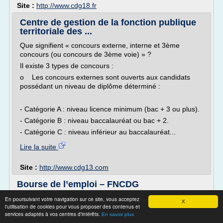
Site :
http://www.cdg18.fr
Centre de gestion de la fonction publique
territoriale des ...
Que signifient « concours externe, interne et 3ème
concours (ou concours de 3ème voie) » ?
Il existe 3 types de concours :
o Les concours externes sont ouverts aux candidats
possédant un niveau de diplôme déterminé :
- Catégorie A : niveau licence minimum (bac + 3 ou plus).
- Catégorie B : niveau baccalauréat ou bac + 2.
- Catégorie C : niveau inférieur au baccalauréat...
Lire la suite
Site :
http://www.cdg13.com
Bourse de l’emploi – FNCDG
| Bourse de l'emploi
En poursuivant votre navigation sur ce site, vous acceptez
X
l'utilisation de cookies pour vous proposer des contenus et
Bourse de l'emploi
services adaptés à vos centres d'intérêts.
En savoir plus
Dans un contexte normatif en évolution concernant la