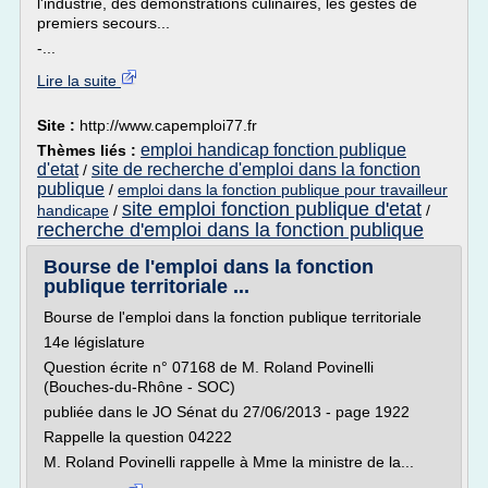
l'industrie, des démonstrations culinaires, les gestes de
premiers secours...
-...
Lire la suite
Site :
http://www.capemploi77.fr
emploi handicap fonction publique
Thèmes liés :
d'etat
site de recherche d'emploi dans la fonction
/
publique
/
emploi dans la fonction publique pour travailleur
site emploi fonction publique d'etat
handicape
/
/
recherche d'emploi dans la fonction publique
Bourse de l'emploi dans la fonction
publique territoriale ...
Bourse de l'emploi dans la fonction publique territoriale
14e législature
Question écrite n° 07168 de M. Roland Povinelli
(Bouches-du-Rhône - SOC)
publiée dans le JO Sénat du 27/06/2013 - page 1922
Rappelle la question 04222
M. Roland Povinelli rappelle à Mme la ministre de la...