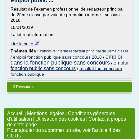
Emploi public ...
Résultat de l'examen professionnel de rédacteur principal
de 2ème classe par voie de promotion interne - session
2018
15/01/2019
La lettre d'information...
Lire la suite
Thèmes liés :
concours interne redacteur principal de 2eme classe
emploi
/
emploi fonction publique sans concours 2018
/
dans la fonction publique sans concours
emploi
/
fonction public sans concours
/
resultat tout concours
fonction publique
3 Ressources
Accueil
|
Mentions légales
|
Conditions générales
d'utilisation
|
Utilisation des cookies
|
Contact à propos
de cette page
Pour ajouter ou supprimer un site, voir l'article 4 des
CGUs