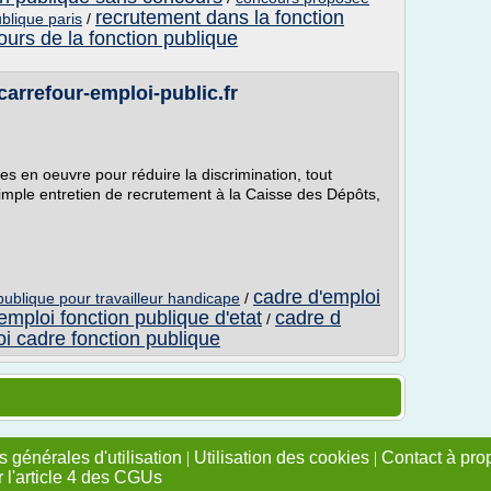
recrutement dans la fonction
blique paris
/
ours de la fonction publique
 carrefour-emploi-public.fr
s en oeuvre pour réduire la discrimination, tout
simple entretien de recrutement à la Caisse des Dépôts,
cadre d'emploi
publique pour travailleur handicape
/
emploi fonction publique d'etat
cadre d
/
i cadre fonction publique
 générales d'utilisation
|
Utilisation des cookies
|
Contact à pro
r l'article 4 des CGUs