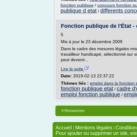
fonction publique
/
concours fonction pu
publique d etat
differents conc
/
Fonction publique de l'État -
5
Mis à jour le 23 décembre 2009
Dans le cadre des mesures légales mise
travailleur handicapé, sélectionné sur 
peut devenir...
Lire la suite
Date:
2019-02-13 22:37:22
Thèmes liés :
emploi dans la fonction 
fonction publique etat
cadre d'
/
emploi fonction publique
emplo
/
4 Ressources
Accueil
|
Mentions légales
|
Conditions
Pour ajouter ou supprimer un site, voi