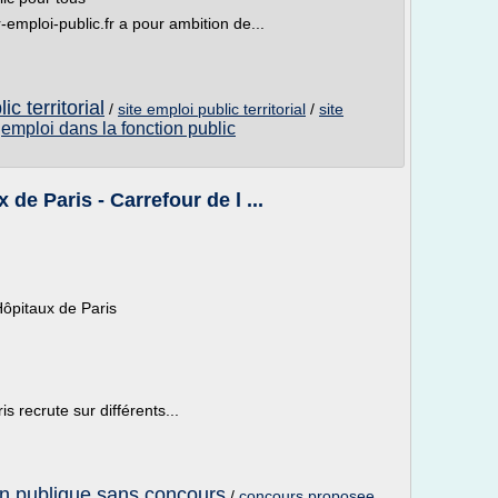
-emploi-public.fr a pour ambition de...
c territorial
/
site emploi public territorial
/
site
emploi dans la fonction public
/
de Paris - Carrefour de l ...
ôpitaux de Paris
s recrute sur différents...
on publique sans concours
/
concours proposee