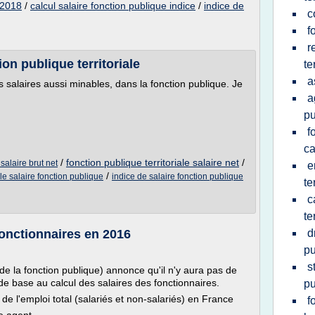
 2018
/
calcul salaire fonction publique indice
/
indice de
c
f
r
ion publique territoriale
te
a
es salaires aussi minables, dans la fonction publique. Je
a
pu
f
ca
/
fonction publique territoriale salaire net
/
 salaire brut net
e
/
le salaire fonction publique
indice de salaire fonction publique
te
c
te
fonctionnaires en 2016
d
pu
s
e la fonction publique) annonce qu'il n'y aura pas de
t de base au calcul des salaires des fonctionnaires.
pu
de l'emploi total (salariés et non-salariés) en France
f