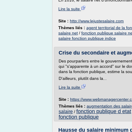
En 2016, le salaire net d'unfonctionnair
Lire la suite
Site :
http://www.lejustesalaire.com
Thèmes liés :
agent territorial de la fo
salaire net
/
fonction publique salaire ne
salaire fonction publique indice
Crise du secondaire et augmen
Des pourparlers entre le gouvernement et
qui "s'apparente à un accord" sur le do
dans la fonction publique, estime la s
D'ailleurs, plutôt dans la...
Lire la suite
Site :
https://www.webmanagercenter.
Thèmes liés :
augmentation des salair
fonction publique d etat
salaire
/
fonction publique
Hausse du salaire minimum da