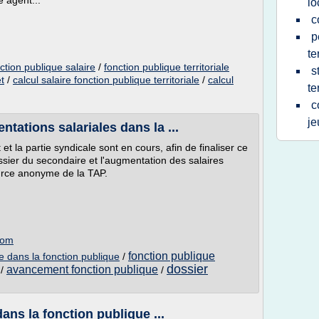
e agent...
lo
c
p
te
nction publique salaire
/
fonction publique territoriale
s
t
/
calcul salaire fonction publique territoriale
/
calcul
te
c
je
tations salariales dans la ...
 la partie syndicale sont en cours, afin de finaliser ce
ssier du secondaire et l'augmentation des salaires
ource anonyme de la TAP.
com
fonction publique
e dans la fonction publique
/
dossier
avancement fonction publique
/
/
ns la fonction publique ...