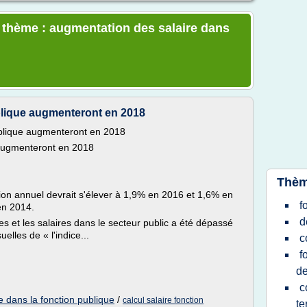
e thème : augmentation des salaire dans
ublique augmenteront en 2018
ublique augmenteront en 2018
 augmenteront en 2018
Thèm
ation annuel devrait s'élever à 1,9% en 2016 et 1,6% en
f
en 2014.
d
les et les salaires dans le secteur public a été dépassé
lles de « l'indice...
c
f
d
c
 dans la fonction publique
/
calcul salaire fonction
te