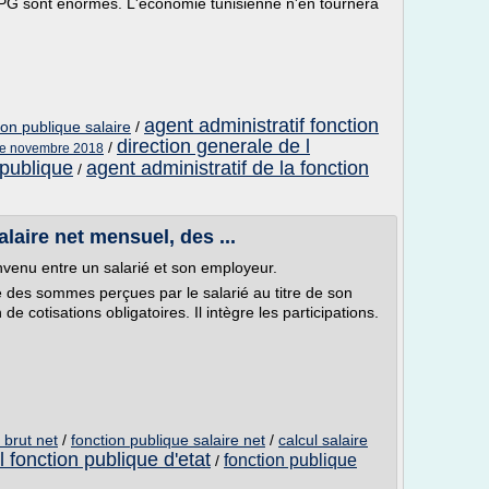
CPG sont énormes. L'économie tunisienne n'en tournera
agent administratif fonction
ion publique salaire
/
direction generale de l
/
que novembre 2018
 publique
agent administratif de la fonction
/
alaire net mensuel, des ...
onvenu entre un salarié et son employeur.
té des sommes perçues par le salarié au titre de son
de cotisations obligatoires. Il intègre les participations.
 brut net
/
fonction publique salaire net
/
calcul salaire
l fonction publique d'etat
fonction publique
/