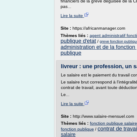
financiers de la grève déguisée de la 
pas...
Lire la suite
Site :
https://africanmanager.com
Thèmes liés :
agent administratif fonct
publique d'etat
/
greve fonction publi
administration et de la fonction
publique
livreur : une profession, un s
Le salaire est le paiement du travail c
Le salaire brut correspond à l'intégrali
contrat de travail, avant toute déduction 
Le...
Lire la suite
Site :
http://www.salaire-mensuel.com
Thèmes liés :
fonction publique salaire
contrat de travai
fonction publique
/
salaire