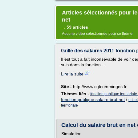
Articles sélectionnés pour le
net
59 articles
→
Aucune vidéo sélectionnée pour ce thème
Grille des salaires 2011 fonction p
Il est tout a fait inconsevable de voir d
suis dans la fonction...
Lire la suite
Site :
http://www.cgtcomminges.fr
Thèmes liés :
fonction publique territoriale
fonction publique salaire brut net
/
echel
territoriale
Calcul du salaire brut en net 
Simulation