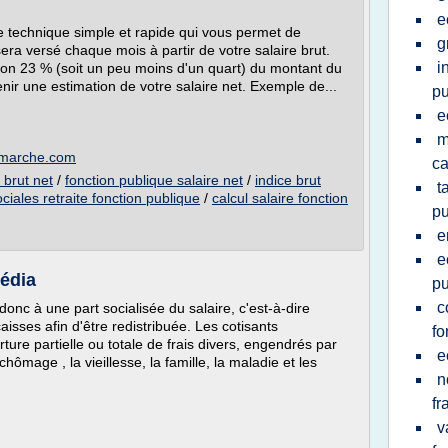
e
ne technique simple et rapide qui vous permet de
g
 sera versé chaque mois à partir de votre salaire brut.
i
viron 23 % (soit un peu moins d'un quart) du montant du
nir une estimation de votre salaire net. Exemple de...
pu
e
m
camarche.com
ca
 brut net
/
fonction publique salaire net
/
indice brut
t
ociales retraite fonction publique
/
calcul salaire fonction
pu
e
e
pédia
pu
c
onc à une part socialisée du salaire, c'est-à-dire
isses afin d'être redistribuée. Les cotisants
fo
ture partielle ou totale de frais divers, engendrés par
e
hômage , la vieillesse, la famille, la maladie et les
n
fr
v