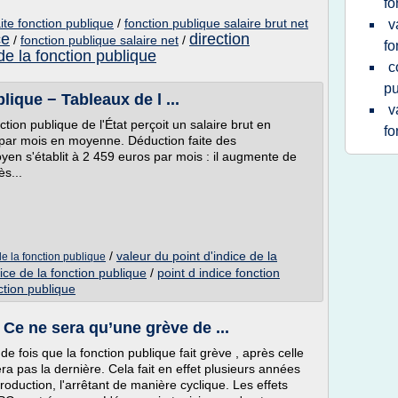
fo
aite fonction publique
/
fonction publique salaire brut net
v
ce
direction
/
fonction publique salaire net
/
fo
de la fonction publique
c
pu
lique − Tableaux de l ...
v
ion publique de l'État perçoit un salaire brut en
fo
 par mois en moyenne. Déduction faite des
yen s'établit à 2 459 euros par mois : il augmente de
s...
/
valeur du point d'indice de la
de la fonction publique
ice de la fonction publique
/
point d indice fonction
ction publique
 Ce ne sera qu’une grève de ...
 fois que la fonction publique fait grève , après celle
a pas la dernière. Cela fait en effet plusieurs années
production, l'arrêtant de manière cyclique. Les effets