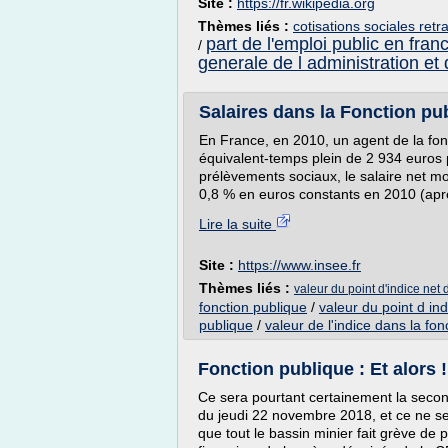
Site :
https://fr.wikipedia.org
Thèmes liés :
cotisations sociales retr
part de l'emploi public en fran
/
generale de l administration et 
Salaires dans la Fonction pub
En France, en 2010, un agent de la fonct
équivalent-temps plein de 2 934 euros
prélèvements sociaux, le salaire net mo
0,8 % en euros constants en 2010 (aprè
Lire la suite
Site :
https://www.insee.fr
Thèmes liés :
valeur du point d'indice net 
fonction publique
/
valeur du point d ind
publique
/
valeur de l'indice dans la fon
Fonction publique : Et alors !
Ce sera pourtant certainement la seconde
du jeudi 22 novembre 2018, et ce ne ser
que tout le bassin minier fait grève de 