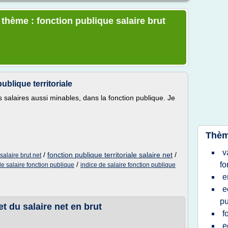
 thème : fonction publique salaire brut
ublique territoriale
es salaires aussi minables, dans la fonction publique. Je
Thèm
v
/
fonction publique territoriale salaire net
/
 salaire brut net
/
fo
le salaire fonction publique
indice de salaire fonction publique
e
e
pu
et du salaire net en brut
f
e