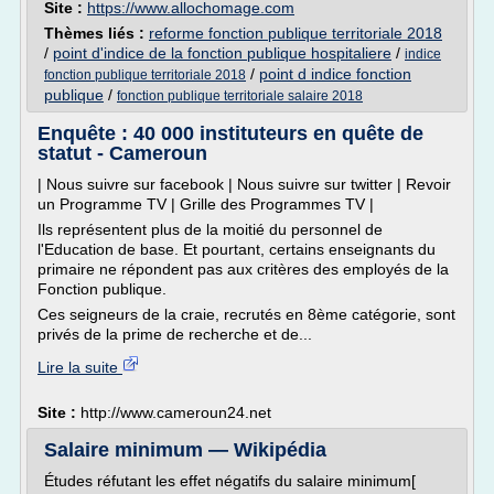
Site :
https://www.allochomage.com
Thèmes liés :
reforme fonction publique territoriale 2018
/
point d'indice de la fonction publique hospitaliere
/
indice
/
point d indice fonction
fonction publique territoriale 2018
publique
/
fonction publique territoriale salaire 2018
Enquête : 40 000 instituteurs en quête de
statut - Cameroun
| Nous suivre sur facebook | Nous suivre sur twitter | Revoir
un Programme TV | Grille des Programmes TV |
Ils représentent plus de la moitié du personnel de
l'Education de base. Et pourtant, certains enseignants du
primaire ne répondent pas aux critères des employés de la
Fonction publique.
Ces seigneurs de la craie, recrutés en 8ème catégorie, sont
privés de la prime de recherche et de...
Lire la suite
Site :
http://www.cameroun24.net
Salaire minimum — Wikipédia
Études réfutant les effet négatifs du salaire minimum[