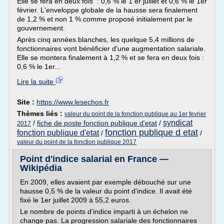
Elle se fera en deux fois : 0,6 % le 1 er juillet et 0,6 % le 1er
février. L'enveloppe globale de la hausse sera finalement
de 1,2 % et non 1 % comme proposé initialement par le
gouvernement.
Après cinq années blanches, les quelque 5,4 millions de
fonctionnaires vont bénéficier d'une augmentation salariale.
Elle se montera finalement à 1,2 % et se fera en deux fois :
0,6 % le 1er...
Lire la suite
Site :
https://www.lesechos.fr
Thèmes liés :
valeur du point de la fonction publique au 1er fevrier
syndicat
/
fiche de poste fonction publique d'etat
/
2017
fonction publique d etat
fonction publique d'etat
/
/
valeur du point de la fonction publique 2017
Point d'indice salarial en France —
Wikipédia
En 2009, elles avaient par exemple débouché sur une
hausse 0,5 % de la valeur du point d'indice. Il avait été
fixé le 1er juillet 2009 à 55,2 euros.
Le nombre de points d'indice imparti à un échelon ne
change pas. La progression salariale des fonctionnaires