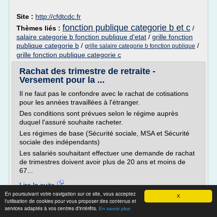
Site :
http://cfdtcdc.fr
fonction publique categorie b et c
Thèmes liés :
/
salaire categorie b fonction publique d'etat
/
grille fonction
publique categorie b
/
/
grille salaire categorie b fonction publique
grille fonction publique categorie c
Rachat des trimestre de retraite -
Versement pour la ...
Il ne faut pas le confondre avec le rachat de cotisations
pour les années travaillées à l'étranger.
Des conditions sont prévues selon le régime auprès
duquel l'assuré souhaite racheter.
Les régimes de base (Sécurité sociale, MSA et Sécurité
sociale des indépendants)
Les salariés souhaitant effectuer une demande de rachat
de trimestres doivent avoir plus de 20 ans et moins de
67...
Lire la suite
En poursuivant votre navigation sur ce site, vous acceptez
X
l'utilisation de cookies pour vous proposer des contenus et
Site :
https://www.gmpa.fr
services adaptés à vos centres d'intérêts.
En savoir plus