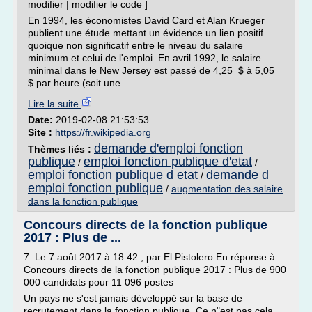
modifier | modifier le code ]
En 1994, les économistes David Card et Alan Krueger
publient une étude mettant un évidence un lien positif
quoique non significatif entre le niveau du salaire
minimum et celui de l'emploi. En avril 1992, le salaire
minimal dans le New Jersey est passé de 4,25 $ à 5,05
$ par heure (soit une...
Lire la suite
Date:
2019-02-08 21:53:53
Site :
https://fr.wikipedia.org
demande d'emploi fonction
Thèmes liés :
publique
emploi fonction publique d'etat
/
/
emploi fonction publique d etat
demande d
/
emploi fonction publique
/
augmentation des salaire
dans la fonction publique
Concours directs de la fonction publique
2017 : Plus de ...
7. Le 7 août 2017 à 18:42 , par El Pistolero En réponse à :
Concours directs de la fonction publique 2017 : Plus de 900
000 candidats pour 11 096 postes
Un pays ne s'est jamais développé sur la base de
recrutement dans la fonction publique. Ce n"est pas cela