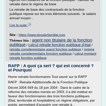
retraite dans le régime de base
La retraite de base des contractuels de la fonction
publique repose sur les trois éléments suivants : le salaire
annuel moyen...
Lire la suite
Site :
https://www.dossierfamilial.com
agent non titulaire de la fonction
Thèmes liés :
publique
calcul retraite fonction publique d'etat
/
/
retraite complementaire agent fonction publique
/
regime
retraite complementaire fonction publique
/
calcul montant
retraite fonction publique
RAFP : A quoi ça sert ? qui est concerné ?
et Pourquoi
Home retraite fonctionnaires Tout savoir sur la RAFP
RAFP : Retraite Additionnelle de la Fonction Publique
Décret 2004-569 du 18 juin 2004 : Dans le cadre de la
réforme des retraites menée en 2003, il a été institué en
faveur des fonctionnaires des trois fonctions publiques
(Etat, territoriale et hospitalière) un régime obligatoire, par
points, permettant d'acquérir une retraite à...