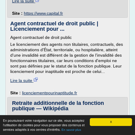
Lire la suite
Site :
https://www.capital.fr
Agent contractuel de droit public |
Licenciement pour ...
Agent contractuel de droit public
Le licenciement des agents non titulaires, contractuels, des
administrations d'État, territoriale, ou hospitalière, atteint
d'une invalidité est différent de la gestion de l'invalidité des
fonctionnaires titulaires, car leurs conditions d'emploi ne
sont pas définies par le statut de la fonction publique. Leur
licenciement pour inaptitude est proche de celui...
Lire la suite
Site :
licenciementpourinaptitude.fr
Retraite additionnelle de la fonction
publique — Wikipédia
Retraite additionnelle de la fonction publique
En poursuivant votre navigation sur ce site, vous acceptez
X
Un article de Wikipédia, l'encyclopédie libre.
l'utilisation de cookies pour vous proposer des contenus et
services adaptés à vos centres d'intérêts.
En savoir plus
Cet article ou cette section ne s'appuie pas, ou pas assez,