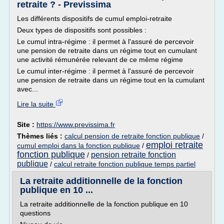
retraite ? - Previssima
Les différents dispositifs de cumul emploi-retraite
Deux types de dispositifs sont possibles :
Le cumul intra-régime : il permet à l'assuré de percevoir
une pension de retraite dans un régime tout en cumulant
une activité rémunérée relevant de ce même régime
Le cumul inter-régime : il permet à l'assuré de percevoir
une pension de retraite dans un régime tout en la cumulant
avec...
Lire la suite
Site :
https://www.previssima.fr
Thèmes liés :
calcul pension de retraite fonction publique
/
emploi retraite
cumul emploi dans la fonction publique
/
fonction publique
pension retraite fonction
/
publique
/
calcul retraite fonction publique temps partiel
La retraite additionnelle de la fonction
publique en 10 ...
La retraite additionnelle de la fonction publique en 10
questions