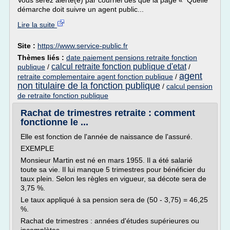
Vous serez alerté(e) par courriel dès que la page « Quelle
démarche doit suivre un agent public...
Lire la suite
Site :
https://www.service-public.fr
Thèmes liés :
date paiement pensions retraite fonction
calcul retraite fonction publique d'etat
publique
/
/
agent
retraite complementaire agent fonction publique
/
non titulaire de la fonction publique
/
calcul pension
de retraite fonction publique
Rachat de trimestres retraite : comment
fonctionne le ...
Elle est fonction de l'année de naissance de l'assuré.
EXEMPLE
Monsieur Martin est né en mars 1955. Il a été salarié
toute sa vie. Il lui manque 5 trimestres pour bénéficier du
taux plein. Selon les règles en vigueur, sa décote sera de
3,75 %.
Le taux appliqué à sa pension sera de (50 - 3,75) = 46,25
%.
Rachat de trimestres : années d'études supérieures ou