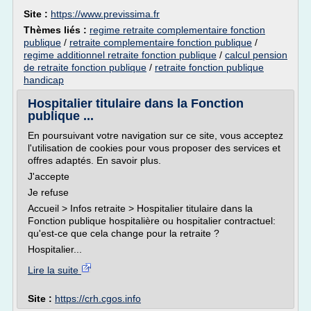
Site :
https://www.previssima.fr
Thèmes liés :
regime retraite complementaire fonction
publique
/
retraite complementaire fonction publique
/
regime additionnel retraite fonction publique
/
calcul pension
de retraite fonction publique
/
retraite fonction publique
handicap
Hospitalier titulaire dans la Fonction
publique ...
En poursuivant votre navigation sur ce site, vous acceptez
l'utilisation de cookies pour vous proposer des services et
offres adaptés. En savoir plus.
J'accepte
Je refuse
Accueil > Infos retraite > Hospitalier titulaire dans la
Fonction publique hospitalière ou hospitalier contractuel:
qu'est-ce que cela change pour la retraite ?
Hospitalier...
Lire la suite
Site :
https://crh.cgos.info