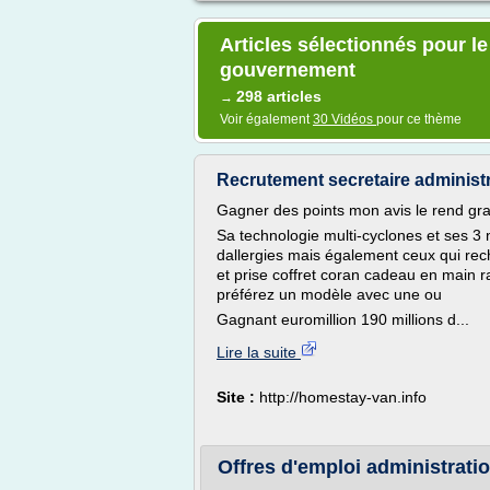
Articles sélectionnés pour l
gouvernement
298 articles
→
Voir également
30 Vidéos
pour ce thème
Recrutement secretaire administra
Gagner des points mon avis le rend gra
Sa technologie multi-cyclones et ses 3 n
dallergies mais également ceux qui rech
et prise coffret coran cadeau en main r
préférez un modèle avec une ou
Gagnant euromillion 190 millions d...
Lire la suite
Site :
http://homestay-van.info
Offres d'emploi administratio