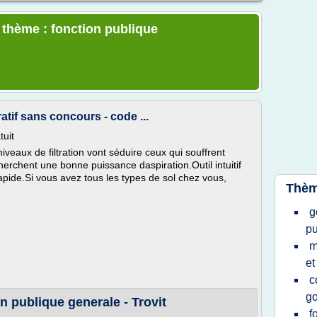
e thème : fonction publique
tif sans concours - code ...
tuit
iveaux de filtration vont séduire ceux qui souffrent
erchent une bonne puissance daspiration.Outil intuitif
apide.Si vous avez tous les types de sol chez vous,
Thèm
g
pu
m
et
c
g
n publique generale - Trovit
f