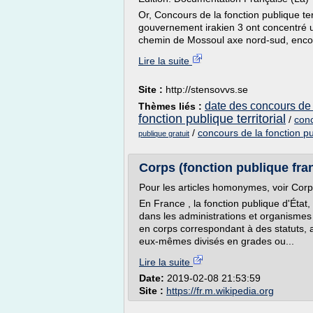
Or, Concours de la fonction publique te
gouvernement irakien 3 ont concentré u
chemin de Mossoul axe nord-sud, encou
Lire la suite
Site :
http://stensovvs.se
date des concours de l
Thèmes liés :
fonction publique territorial
/
conc
/
concours de la fonction pu
publique gratuit
Corps (fonction publique fra
Pour les articles homonymes, voir Corps
En France , la fonction publique d'État,
dans les administrations et organismes p
en corps correspondant à des statuts, at
eux-mêmes divisés en grades ou...
Lire la suite
Date:
2019-02-08 21:53:59
Site :
https://fr.m.wikipedia.org