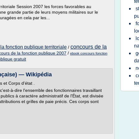
te
rritoriale Session 2007 les forces favorables au
s
ne grande partie de leurs moyens militaires sur le
pu
ragées en cela par les...
f
lo
l
na
concours de la
a fonction publique territoriale
/
ours de la fonction publique 2007
/
g
ebook concours fonction
blique gratuit
da
n
nçaise) — Wikipédia
c
te
 et Corps d'état .
 c'est-à-dire l'ensemble des fonctionnaires travaillant
ublics à caractère administratif de l'État, est divisée
tributions et grilles de paie précis. Ces corps sont