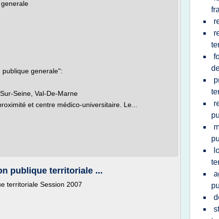
e generale
fr
r
r
te
f
d
 publique generale":
p
te
y-Sur-Seine, Val-De-Marne
r
proximité et centre médico-universitaire. Le...
pu
m
pu
l
te
 publique territoriale ...
a
ue territoriale Session 2007
pu
d
s