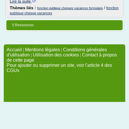
Lire la suite
Thèmes liés :
/
fonction
fonction publique cheques vacances formulaire
publique cheque vacances
5 Ressources
Accueil
|
Mentions légales
|
Conditions générales
d'utilisation
|
Utilisation des cookies
|
Contact à propos
de cette page
Pour ajouter ou supprimer un site, voir l'article 4 des
CGUs