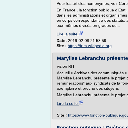
Pour les articles homonymes, voir Corps
En France , la fonction publique d'État, 
dans les administrations et organismes p
en corps correspondant à des statuts, at
eux-mêmes divisés en grades ou...
Lire la suite
Date:
2019-02-08 21:53:59
Site :
https://fr.m.wikipedia.org
Marylise Lebranchu présente 
vision RH
Accueil > Archives des communiqués >
Marylise Lebranchu présente le projet d
rémunérations" aux syndicats de la fonc
exemplaire et proche des citoyens
Marylise Lebranchu présente le projet d
Lire la suite
Site :
https://www.fonction-publique.gou
Fonction publique : Québec se