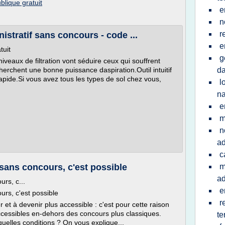
blique gratuit
e
n
r
stratif sans concours - code ...
e
tuit
g
iveaux de filtration vont séduire ceux qui souffrent
erchent une bonne puissance daspiration.Outil intuitif
da
apide.Si vous avez tous les types de sol chez vous,
l
na
e
m
n
ad
c
 sans concours, c'est possible
m
ad
urs, c...
e
urs, c'est possible
r
r et à devenir plus accessible : c'est pour cette raison
cessibles en-dehors des concours plus classiques.
te
quelles conditions ? On vous explique...