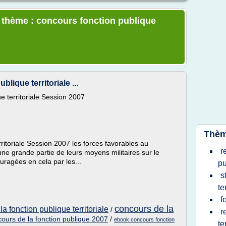
e thème : concours fonction publique
lique territoriale ...
ue territoriale Session 2007
Thèm
rritoriale Session 2007 les forces favorables au
r
ne grande partie de leurs moyens militaires sur le
ragées en cela par les...
pu
s
te
f
concours de la
a fonction publique territoriale
/
r
ours de la fonction publique 2007
/
ebook concours fonction
te