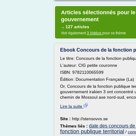
Articles sélectionnés pour l
gouvernement
127 articles
→
Voir également
3 Vidéos
pour ce thème
Ebook Concours de la fonction pub
Le titre: Concours de la fonction publiq
L'auteur: CIG petite couronne
ISBN: 9782110065599
Édition: Documentation Française (La)
Or, Concours de la fonction publique te
gouvernement irakien 3 ont concentré u
chemin de Mossoul axe nord-sud, encou
Lire la suite
Site :
http://stensovvs.se
date des concours de l
Thèmes liés :
fonction publique territorial
/
conc