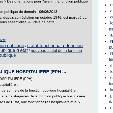
s > Des orientations pour l'avenir : la fonction publique
r
e
ction publique de demain - 06/06/2013
c
ue, depuis son édiction en octobre 1946, est marqué par
ions essentielles. Au-delà de cette...
l
na
a
v.fr
r
tion publique
statut fonctionnaire fonction
/
pu
publique d etat
nouveau statut de la fonction
/
r
 publique
te
e
BLIQUE HOSPITALIERE (FPH ...
f
r
HOSPITALIERE (FPH)
te
spitalière :
l
s personnels de la fonction publique hospitalière :
g
gents stagiaires de la fonction publique hospitalière:
da
 de l'Etat, aux fonctionnaires hospitaliers et aux...
e