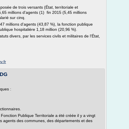
osée de trois versants (État, territoriale et
,65 millions d'agents (1) fin 2015 (5,45 millions
larié sur cinq.
47 millions d'agents (43,87 %), la fonction publique
 publique hospitalière 1,18 million (20,96 %).
s divers, par les services civils et militaires de l'État,
v.fr
CDG
iques :
nctionnaires.
a Fonction Publique Territoriale a été créée il y a vingt
les agents des communes, des départements et des