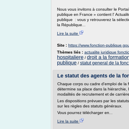
Nous vous invitons à consulter le Portai
publique en France » contient l' Actualit
publique : vous y retrouverez la sélecti
la République...
Lire la suite
Site :
https://www.fonction-publique.gou
Thèmes liés :
actualite juridique fonct
hospitaliere
droit a la formatio
/
publique
statut general de la fonc
/
Le statut des agents de la fon
Chaque corps ou cadre d'emploi de la fonc
détermine sa place dans la hiérarchie, l
modalités de recrutement et de carrière
Les dispositions prévues par les statut
sur les règles des statuts généraux.
Vous pourrez télécharger en...
Lire la suite