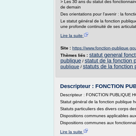
> Les 30 ans du statut des fonctionnaire
de demain
Des orientations pour l'avenir : la fon
Le statut général de la fonction publiq
une profonde continuité de ses articulat
Lire la suite
Site :
https://www.fonction-publique.gou
statut general fonc
Thèmes liés :
publique
statut de la fonction 
/
statuts de la fonction
publique
/
Descripteur : FONCTION PU
Descripteur : FONCTION PUBLIQUE 
Statut général de la fonction publique ho
Statuts particuliers des divers corps de
Dispositions communes applicables aux a
Dispositions communes aux fonctionnaires
Lire la suite