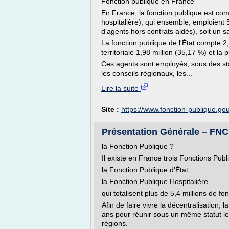
Fonction publique en France
En France, la fonction publique est comp
hospitalière), qui ensemble, emploient 5
d'agents hors contrats aidés), soit un sa
La fonction publique de l'État compte 2,
territoriale 1,98 million (35,17 %) et la
Ces agents sont employés, sous des statut
les conseils régionaux, les...
Lire la suite
Site :
https://www.fonction-publique.gou
Présentation Générale – FN
la Fonction Publique ?
Il existe en France trois Fonctions Publ
la Fonction Publique d'État
la Fonction Publique Hospitalière
qui totalisent plus de 5,4 millions de fo
Afin de faire vivre la décentralisation, l
ans pour réunir sous un même statut 
régions.