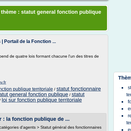
 thème : statut general fonction publique
 Portail de la Fonction ...
pend de quatre lois formant chacune l'un des titres de
Thèm
v.fr
s
statut fonctionnaire
nction publique territoriale
/
atut general fonction publique
statut
te
/
loi sur fonction publique territoriale
/
f
e
r
 : la fonction publique de ...
te
 catégories d'agents > Statut général des fonctionnaires
e