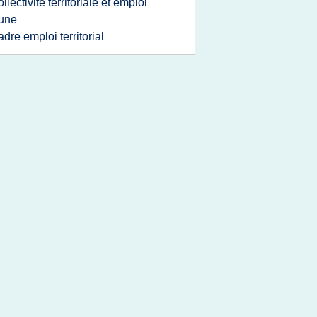
ollectivite territoriale et emploi
une
adre emploi territorial