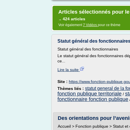
Articles sélectionnés pour le
424 articles
→
Voir également
7 Vidéos
pour ce thème
Statut général des fonctionnaires |
Statut général des fonctionnaires
Le statut général des fonctionnaires dé
ce...
Lire la suite
Site :
https://www.fonction-publique.gou
statut general de la fo
Thèmes liés :
fonction publique territoriale
st
/
fonctionnaire fonction publique
Des orientations pour l’avenir
Accueil > Fonction publique > Statut et