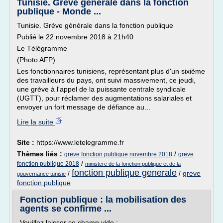
Tunisie. Grève générale dans la fonction
publique - Monde ...
Tunisie. Grève générale dans la fonction publique
Publié le 22 novembre 2018 à 21h40
Le Télégramme
(Photo AFP)
Les fonctionnaires tunisiens, représentant plus d'un sixième
des travailleurs du pays, ont suivi massivement, ce jeudi,
une grève à l'appel de la puissante centrale syndicale
(UGTT), pour réclamer des augmentations salariales et
envoyer un fort message de défiance au...
Lire la suite
Site :
https://www.letelegramme.fr
Thèmes liés :
/
greve fonction publique novembre 2018
greve
/
fonction publique 2018
ministere de la fonction publique et de la
fonction publique generale
/
/
greve
gouvernance tunisie
fonction publique
Fonction publique : la mobilisation des
agents se confirme ...
Veuillez laisser ce champ vide :