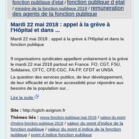
fonction publique d etat
fonction publique d'etat
/
remuneration
/
ministre de la fonction publique 2018
/
des agents de la fonction publique
Mardi 22 mai 2018 : appel à la grève à
l’Hôpital et dans ...
Mardi 22 mai 2018 : appel à la grève à l'Hôpital et dans la
fonction publique
9 organisations syndicales appellent unitairement à la grève
le mardi 22 mai 2018 partout en France. FO, CGT, FSU,
Solidaires, CFTC, CFE-CGC, FA-FP, CFDT et UNSA.
La question des services publics, de leur développement,
de leur efficacité et de leur accessibité pour répondre aux
besoins de la population sur...
Lire la suite
Site :
http://cgtch-avignon.fr
Thèmes liés :
/
greve fonction publique mai 2018
valeur du point
/
valeur du point d'indice de la
d'indice fonction publique 2018
fonction publique
/
valeur du point d indice de la fonction
publique
/
point d indice fonction publique