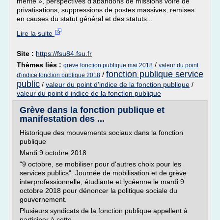
mérite », perspectives d'abandons de missions voire de
privatisations, suppressions de postes massives, remises
en causes du statut général et des statuts...
Lire la suite
Site :
https://fsu84.fsu.fr
Thèmes liés :
/
greve fonction publique mai 2018
valeur du point
fonction publique service
/
d'indice fonction publique 2018
public
/
valeur du point d'indice de la fonction publique
/
valeur du point d indice de la fonction publique
Grève dans la fonction publique et
manifestation des ...
Historique des mouvements sociaux dans la fonction
publique
Mardi 9 octobre 2018
"9 octobre, se mobiliser pour d'autres choix pour les
services publics". Journée de mobilisation et de grève
interprofessionnelle, étudiante et lycéenne le mardi 9
octobre 2018 pour dénoncer la politique sociale du
gouvernement.
Plusieurs syndicats de la fonction publique appellent à
participer à cette...