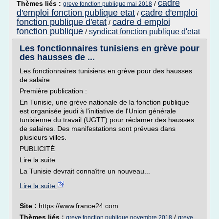
cadre
Thèmes liés :
/
greve fonction publique mai 2018
d'emploi fonction publique etat
cadre d'emploi
/
fonction publique d'etat
cadre d emploi
/
fonction publique
syndicat fonction publique d'etat
/
Les fonctionnaires tunisiens en grève pour
des hausses de ...
Les fonctionnaires tunisiens en grève pour des hausses
de salaire
Première publication :
En Tunisie, une grève nationale de la fonction publique
est organisée jeudi à l'initiative de l'Union générale
tunisienne du travail (UGTT) pour réclamer des hausses
de salaires. Des manifestations sont prévues dans
plusieurs villes.
PUBLICITÉ
Lire la suite
La Tunisie devrait connaître un nouveau...
Lire la suite
Site :
https://www.france24.com
Thèmes liés :
/
greve fonction publique novembre 2018
greve