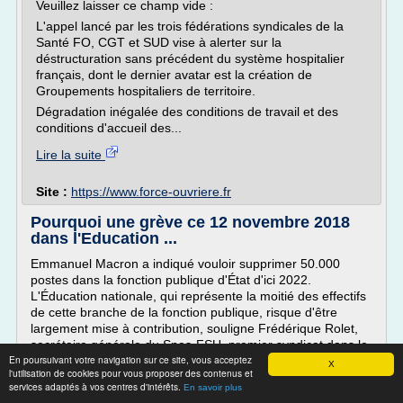
Veuillez laisser ce champ vide :
L'appel lancé par les trois fédérations syndicales de la
Santé FO, CGT et SUD vise à alerter sur la
déstructuration sans précédent du système hospitalier
français, dont le dernier avatar est la création de
Groupements hospitaliers de territoire.
Dégradation inégalée des conditions de travail et des
conditions d'accueil des...
Lire la suite
Site :
https://www.force-ouvriere.fr
Pourquoi une grève ce 12 novembre 2018
dans l'Education ...
Emmanuel Macron a indiqué vouloir supprimer 50.000
postes dans la fonction publique d'État d'ici 2022.
L'Éducation nationale, qui représente la moitié des effectifs
de cette branche de la fonction publique, risque d'être
largement mise à contribution, souligne Frédérique Rolet,
secrétaire générale du Snes-FSU, premier syndicat dans le
En poursuivant votre navigation sur ce site, vous acceptez
secondaire.
X
l'utilisation de cookies pour vous proposer des contenus et
D'autant que l'Education nationale n'est pas épargnée par
services adaptés à vos centres d'intérêts.
En savoir plus
la baisse du nombre d'emplois aidés. Environ 130.000