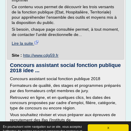
Imprimer
Ce contenu vous permet de découvrir les trois versants
de la fonction publique (Etat, Hospitalière, Territoriale)
pour appréhender l'ensemble des outils et moyens mis à
la disposition du public.
Si besoin, chaque page consultée permet, à tout moment,
de contacter l'unité directionnelle de...
Lire la suite
Site :
http://www.cdg59.fr
Concours assistant social fonction publique
2018 idee ...
Concours assistant social fonction publique 2018
Formateurs de qualité, des stages et programmes préparés
par des formateurs cnfpt membres de jury.
Retrouvez en ligne, et en quelques clics, les dates des
concours proposées par cadre d'emploi, filière, catégorie,
type de concours ou encore région.
Vous souhaitez réviser et vous préparer aux épreuves de
recrutement des ifas (Instituts de...
En poursuivant votre navigation sur ce site, vous acceptez
Lire la suite
X
l'utilisation de cookies pour vous proposer des contenus et