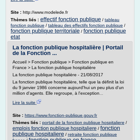
Site :
http://www.modelede.fr
effectif fonction publique
Thèmes liés :
/
tableau
fonction publique
/
tableau des effectifs fonction publique
/
fonction publique territoriale
fonction publique
/
etat
La fonction publique hospitalière | Portail
de la Fonction ...
Accueil > Fonction publique > Fonction publique en
France > La fonction publique hospitalière
La fonction publique hospitalière - 21/08/2017
La fonction publique hospitalière, telle que la définit la loi
du 9 janvier 1986 concerne aujourd'hui un peu plus d'un
million d'agents. Elle regroupe, à l'exception...
Lire la suite
Site :
https://www.fonction-publique.gouv.fr
Thèmes liés :
portail de la fonction publique hospitaliere
/
fonction
emplois fonction publique hospitaliere
/
publique hospitaliere
/
retraite fonction publique