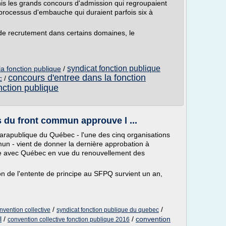
inis les grands concours d'admission qui regroupaient
 processus d'embauche qui duraient parfois six à
de recrutement dans certains domaines, le
syndicat fonction publique
la fonction publique
/
concours d'entree dans la fonction
/
c
nction publique
s du front commun approuve l ...
parapublique du Québec - l'une des cinq organisations
un - vient de donner la dernière approbation à
enue avec Québec en vue du renouvellement des
ion de l'entente de principe au SFPQ survient un an,
/
/
nvention collective
syndicat fonction publique du quebec
l
/
/
convention
convention collective fonction publique 2016