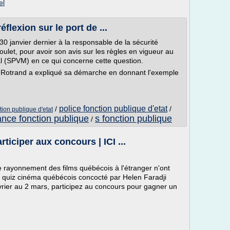
el
éflexion sur le port de ...
 30 janvier dernier à la responsable de la sécurité
oulet, pour avoir son avis sur les règles en vigueur au
al (SPVM) en ce qui concerne cette question.
. Rotrand a expliqué sa démarche en donnant l'exemple
police fonction publique d'etat
/
/
ion publique d'etat
nce fonction publique
s fonction publique
/
rticiper aux concours | ICI ...
e rayonnement des films québécois à l'étranger n'ont
e quiz cinéma québécois concocté par Helen Faradji
février au 2 mars, participez au concours pour gagner un