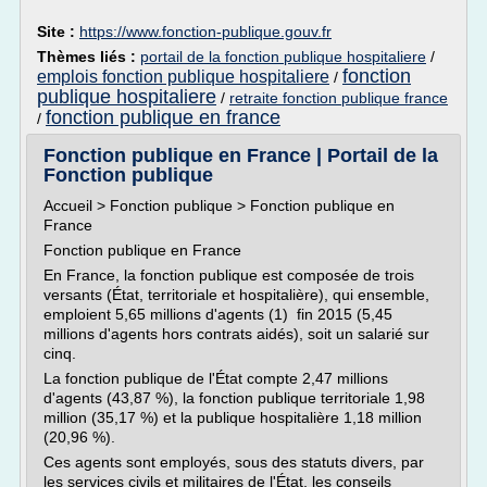
Site :
https://www.fonction-publique.gouv.fr
Thèmes liés :
portail de la fonction publique hospitaliere
/
fonction
emplois fonction publique hospitaliere
/
publique hospitaliere
/
retraite fonction publique france
fonction publique en france
/
Fonction publique en France | Portail de la
Fonction publique
Accueil > Fonction publique > Fonction publique en
France
Fonction publique en France
En France, la fonction publique est composée de trois
versants (État, territoriale et hospitalière), qui ensemble,
emploient 5,65 millions d'agents (1) fin 2015 (5,45
millions d'agents hors contrats aidés), soit un salarié sur
cinq.
La fonction publique de l'État compte 2,47 millions
d'agents (43,87 %), la fonction publique territoriale 1,98
million (35,17 %) et la publique hospitalière 1,18 million
(20,96 %).
Ces agents sont employés, sous des statuts divers, par
les services civils et militaires de l'État, les conseils