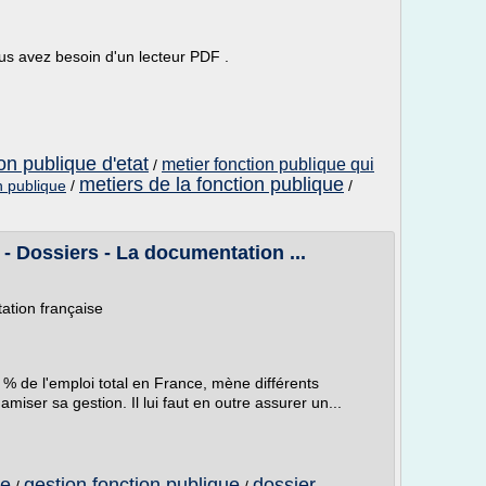
us avez besoin d'un lecteur PDF .
on publique d'etat
metier fonction publique qui
/
metiers de la fonction publique
on publique
/
/
- Dossiers - La documentation ...
ation française
 % de l'emploi total en France, mène différents
miser sa gestion. Il lui faut en outre assurer un...
ue
gestion fonction publique
dossier