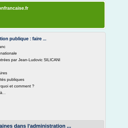
onfrancaise.fr
ion publique : faire ...
lanc
nationale
ntrées par Jean-Ludovic SILICANI
aires
ités publiques
urquoi et comment ?
à...
nes dans l'administration ...