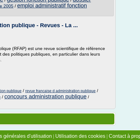
/
/
emploi administratif fonction
ue 2005
/
ion publique - Revues - La ...
blique (RFAP) est une revue scientifique de référence
 des politiques publiques, en particulier dans leurs
.
/
/
tion publique
revue francaise d administration publique
concours administration publique
/
/
e
 générales d'utilisation
|
Utilisation des cookies
|
Contact à pro