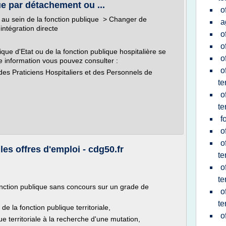
e par détachement ou ...
o
r au sein de la fonction publique > Changer de
a
ntégration directe
o
o
que d'Etat ou de la fonction publique hospitalière se
o
te information vous pouvez consulter :
o
 des Praticiens Hospitaliers et des Personnels de
te
o
te
f
o
o
les offres d'emploi - cdg50.fr
te
o
te
onction publique sans concours sur un grade de
o
te
e la fonction publique territoriale,
o
ue territoriale à la recherche d'une mutation,