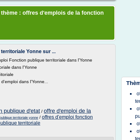
 thème : offres d'emplois de la fonction
erritoriale Yonne sur ...
loi Fonction publique territoriale dans l'Yonne
toriale dans l'Yonne
toriale
d'emploi dans l'Yonne...
Thèm
o
te
o
n publique d'etat
offre d'emploi de la
/
pu
offres d'emploi fonction
/
publique territoriale yonne
ublique territoriale
o
o
te