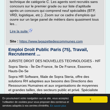
technique de catégorie C. Les agents sont recrutés sans
concours sur le premier grade ou sur liste d'aptitude
après un concours qui comprend neuf spécialités (BTP,
VRD, logistique, etc.). Zoom sur ce cadre d'emplois qui
ouvre sur un large panel de métiers dans quasiment tous
les...
Lire la suite
Site :
https://www.lagazettedescommunes.com
Emploi Droit Public Paris (75), Travail,
Recrutement ...
JURISTE DROIT DES NOUVELLES TECHNOLOGIES - H/F
Sopra Steria - Île-De-France, Ile De France, Essonne,
Hauts-De-Se
Sopra HR Software, filiale de Sopra Steria, offre des
solutions RH adaptées aux besoins des Directions des
Ressources Humaines et aux organisations de moyennes
et grandes tailles, des secteurs public et privé. Spécialiste
du pilotage des RH, de la paie et du talent management
En poursuivant votre navigation sur ce site, vous acceptez
dans...
X
l'utilisation de cookies pour vous proposer des contenus et
services adaptés à vos centres d'intérêts.
Lire la suite
En savoir plus