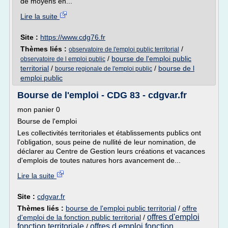
de moyens en...
Lire la suite
Site :
https://www.cdg76.fr
Thèmes liés :
/
observatoire de l'emploi public territorial
/
bourse de l'emploi public
observatoire de l emploi public
territorial
/
/
bourse de l
bourse regionale de l'emploi public
emploi public
Bourse de l'emploi - CDG 83 - cdgvar.fr
mon panier 0
Bourse de l'emploi
Les collectivités territoriales et établissements publics ont
l'obligation, sous peine de nullité de leur nomination, de
déclarer au Centre de Gestion leurs créations et vacances
d'emplois de toutes natures hors avancement de...
Lire la suite
Site :
cdgvar.fr
Thèmes liés :
bourse de l'emploi public territorial
/
offre
offres d'emploi
d'emploi de la fonction public territorial
/
fonction territoriale
offres d emploi fonction
/