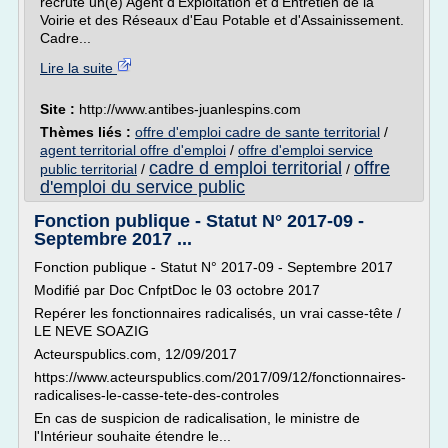
recrute un(e) Agent d'Exploitation et d'Entretien de la
Voirie et des Réseaux d'Eau Potable et d'Assainissement.
Cadre...
Lire la suite
Site :
http://www.antibes-juanlespins.com
Thèmes liés :
offre d'emploi cadre de sante territorial
/
agent territorial offre d'emploi
/
offre d'emploi service
cadre d emploi territorial
offre
public territorial
/
/
d'emploi du service public
Fonction publique - Statut N° 2017-09 -
Septembre 2017 ...
Fonction publique - Statut N° 2017-09 - Septembre 2017
Modifié par Doc CnfptDoc le 03 octobre 2017
Repérer les fonctionnaires radicalisés, un vrai casse-tête /
LE NEVE SOAZIG
Acteurspublics.com, 12/09/2017
https://www.acteurspublics.com/2017/09/12/fonctionnaires-
radicalises-le-casse-tete-des-controles
En cas de suspicion de radicalisation, le ministre de
l'Intérieur souhaite étendre le...