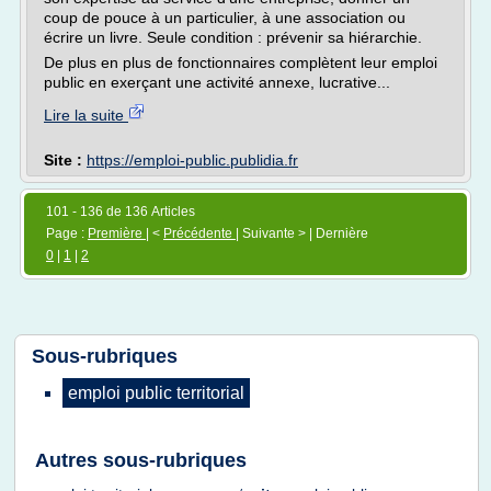
coup de pouce à un particulier, à une association ou
écrire un livre. Seule condition : prévenir sa hiérarchie.
De plus en plus de fonctionnaires complètent leur emploi
public en exerçant une activité annexe, lucrative...
Lire la suite
Site :
https://emploi-public.publidia.fr
101 - 136 de 136 Articles
Page :
Première
| <
Précédente
| Suivante > | Dernière
0
|
1
|
2
Sous-rubriques
emploi public territorial
Autres sous-rubriques