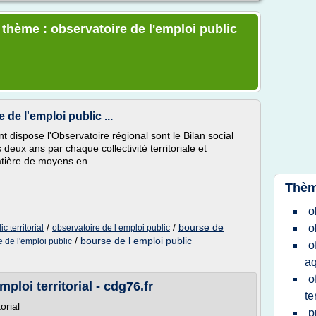
 thème : observatoire de l'emploi public
 de l'emploi public ...
 dispose l'Observatoire régional sont le Bilan social
 deux ans par chaque collectivité territoriale et
atière de moyens en...
Thèm
o
/
/
bourse de
o
c territorial
observatoire de l emploi public
/
bourse de l emploi public
 de l'emploi public
o
aq
o
mploi territorial - cdg76.fr
te
orial
p