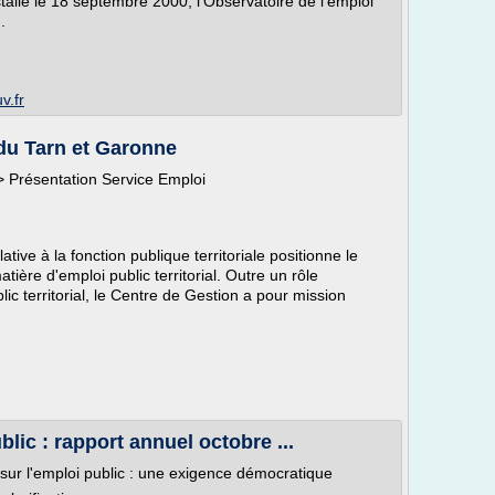
stallé le 18 septembre 2000, l'Observatoire de l'emploi
.
v.fr
du Tarn et Garonne
> Présentation Service Emploi
tive à la fonction publique territoriale positionne le
ière d'emploi public territorial. Outre un rôle
lic territorial, le Centre de Gestion a pour mission
blic : rapport annuel octobre ...
ur l'emploi public : une exigence démocratique