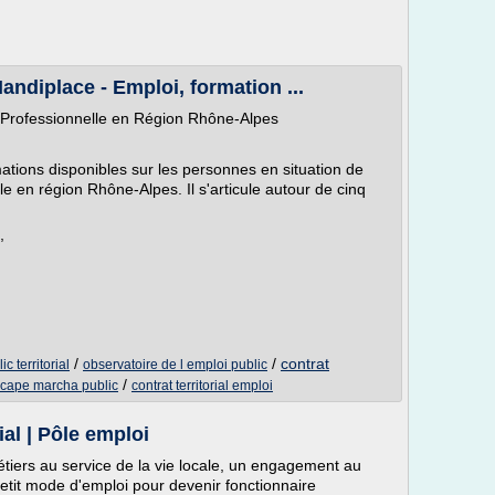
andiplace - Emploi, formation ...
n Professionnelle en Région Rhône-Alpes
ations disponibles sur les personnes en situation de
le en région Rhône-Alpes. Il s'articule autour de cinq
,
/
/
contrat
c territorial
observatoire de l emploi public
/
icape marcha public
contrat territorial emploi
ial | Pôle emploi
métiers au service de la vie locale, un engagement au
tit mode d'emploi pour devenir fonctionnaire