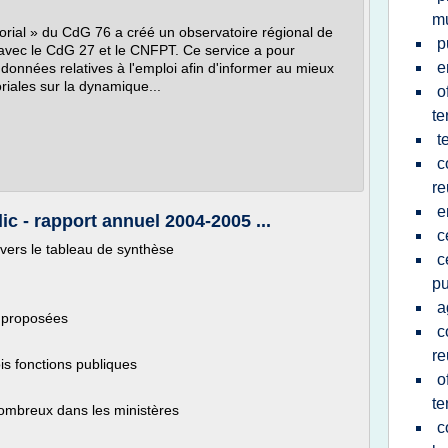
mu
itorial » du CdG 76 a créé un observatoire régional de
p
t avec le CdG 27 et le CNFPT. Ce service a pour
e
données relatives à l'emploi afin d'informer au mieux
oriales sur la dynamique...
o
te
t
c
re
e
ic - rapport annuel 2004-2005 ...
c
avers le tableau de synthèse
c
pu
a
c proposées
c
re
ois fonctions publiques
o
te
nombreux dans les ministères
c