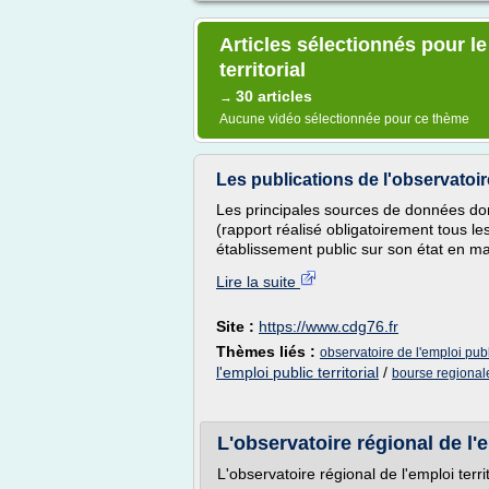
Articles sélectionnés pour le
territorial
30 articles
→
Aucune vidéo sélectionnée pour ce thème
Les publications de l'observatoire
Les principales sources de données dont
(rapport réalisé obligatoirement tous les
établissement public sur son état en m
Lire la suite
Site :
https://www.cdg76.fr
Thèmes liés :
observatoire de l'emploi publi
l'emploi public territorial
/
bourse regionale
L'observatoire régional de l'e
L'observatoire régional de l'emploi territ