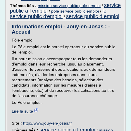
service
Thèmes liés :
mission service public pole emploi
/
public a l emploi
le
/
pole service public emploi
/
service public d'emploi
service public d emploi
/
Informations emploi - Jouy-en-Josas : -
Accueil
Pôle emploi
Le Pôle emploi est le nouvel opérateur du service public
de l'emploi.
Il a pour mission d'accompagner tous les demandeurs
d'emploi dans leur recherche jusqu'au placement,
d'assurer le versement des allocations aux demandeurs
indemnisés, d'aider les entreprises dans leurs
recrutements (analyse des besoins, sélection des
candidats, information sur les mesures d'aides à
l'embauche, etc.) et de recouvrer les cotisations au titre
de l'assurance chômage.
Le Pôle emploi...
Lire la suite
Site :
http://www.jouy-en-josas.fr
service public a l emploi
Thèmes liés :
/
mission