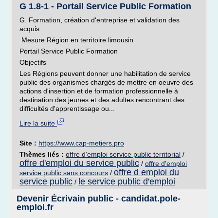
G 1.8-1 - Portail Service Public Formation
G. Formation, création d'entreprise et validation des
acquis
Mesure Région en territoire limousin
Portail Service Public Formation
Objectifs
Les Régions peuvent donner une habilitation de service
public des organismes chargés de mettre en oeuvre des
actions d'insertion et de formation professionnelle à
destination des jeunes et des adultes rencontrant des
difficultés d'apprentissage ou...
Lire la suite
Site :
https://www.cap-metiers.pro
Thèmes liés :
offre d'emploi service public territorial
/
offre d'emploi du service public
/
offre d'emploi
offre d emploi du
service public sans concours
/
service public
le service public d'emploi
/
Devenir Écrivain public - candidat.pole-
emploi.fr