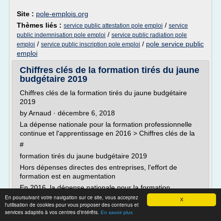
Site :
pole-emplois.org
Thèmes liés :
/
service public attestation pole emploi
service
/
public indemnisation pole emploi
service public radiation pole
/
/
pole service public
emploi
service public inscription pole emploi
emploi
Chiffres clés de la formation tirés du jaune
budgétaire 2019
Chiffres clés de la formation tirés du jaune budgétaire
2019
by Arnaud · décembre 6, 2018
La dépense nationale pour la formation professionnelle
continue et l'apprentissage en 2016 > Chiffres clés de la
#
formation tirés du jaune budgétaire 2019
Hors dépenses directes des entreprises, l'effort de
formation est en augmentation
En 2016, la dépense nationale pour la formation...
En poursuivant votre navigation sur ce site, vous acceptez
X
Lire la suite
l'utilisation de cookies pour vous proposer des contenus et
services adaptés à vos centres d'intérêts.
En savoir plus