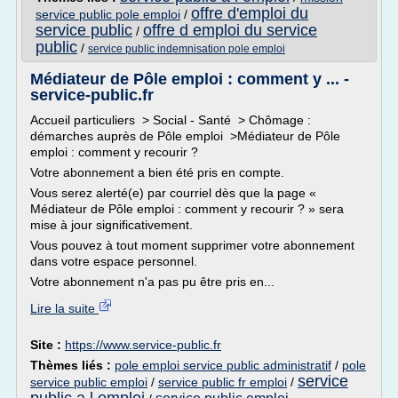
offre d'emploi du
service public pole emploi
/
service public
offre d emploi du service
/
public
/
service public indemnisation pole emploi
Médiateur de Pôle emploi : comment y ... -
service-public.fr
Accueil particuliers > Social - Santé > Chômage :
démarches auprès de Pôle emploi >Médiateur de Pôle
emploi : comment y recourir ?
Votre abonnement a bien été pris en compte.
Vous serez alerté(e) par courriel dès que la page «
Médiateur de Pôle emploi : comment y recourir ? » sera
mise à jour significativement.
Vous pouvez à tout moment supprimer votre abonnement
dans votre espace personnel.
Votre abonnement n'a pas pu être pris en...
Lire la suite
Site :
https://www.service-public.fr
Thèmes liés :
pole emploi service public administratif
/
pole
service
service public emploi
/
service public fr emploi
/