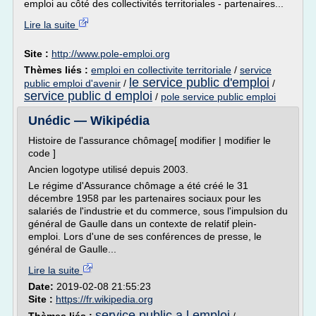
emploi au côté des collectivités territoriales - partenaires...
Lire la suite
Site :
http://www.pole-emploi.org
Thèmes liés :
emploi en collectivite territoriale
/
service
le service public d'emploi
public emploi d'avenir
/
/
service public d emploi
/
pole service public emploi
Unédic — Wikipédia
Histoire de l'assurance chômage[ modifier | modifier le
code ]
Ancien logotype utilisé depuis 2003.
Le régime d'Assurance chômage a été créé le 31
décembre 1958 par les partenaires sociaux pour les
salariés de l'industrie et du commerce, sous l'impulsion du
général de Gaulle dans un contexte de relatif plein-
emploi. Lors d'une de ses conférences de presse, le
général de Gaulle...
Lire la suite
Date:
2019-02-08 21:55:23
Site :
https://fr.wikipedia.org
service public a l emploi