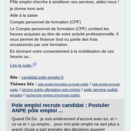
Pôle emploi cherche à améliorer ses services, aidez-nous !
je donne mon avis
Aide à la saisie
Compte personnel de formation (CPF)
Le Compte personnel de formation (CPF) contient les
heures acquises au titre de votre activité professionnelle. Il
vous permet de financer tout ou partie des frais
occasionnés par une formation.
En donnant votre consentement à la mobilisation de ces
heures au...
Lire la suite
Site :
candidat.pole-emploi.fr
Thèmes liés :
/
pole emploi formation ecrivain public
pole emploi ecrivain
/
/
pole service public
service public attestation pole emploi
public
emploi
/
recherche emploi d'ecrivain public
Pole emploi recrute candidat : Postuler
ANPE pôle emploi ...
Quand Dit Da : je suis entièrement d'accord avec toi, et +
ca va et + ça empire... pour moi pole emploi ne sert plus a
grand chose a part prendre des décisions souvent