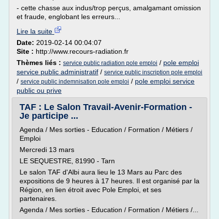
- cette chasse aux indus/trop perçus, amalgamant omission
et fraude, englobant les erreurs...
Lire la suite
Date:
2019-02-14 00:04:07
Site :
http://www.recours-radiation.fr
Thèmes liés :
/
pole emploi
service public radiation pole emploi
service public administratif
/
service public inscription pole emploi
/
/
pole emploi service
service public indemnisation pole emploi
public ou prive
TAF : Le Salon Travail-Avenir-Formation -
Je participe ...
Agenda / Mes sorties - Education / Formation / Métiers /
Emploi
Mercredi 13 mars
LE SEQUESTRE, 81990 - Tarn
Le salon TAF d'Albi aura lieu le 13 Mars au Parc des
expositions de 9 heures à 17 heures. Il est organisé par la
Région, en lien étroit avec Pole Emploi, et ses
partenaires.
Agenda / Mes sorties - Education / Formation / Métiers /...