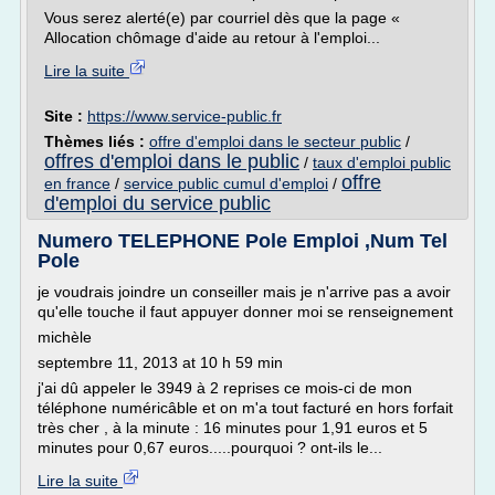
Vous serez alerté(e) par courriel dès que la page «
Allocation chômage d'aide au retour à l'emploi...
Lire la suite
Site :
https://www.service-public.fr
Thèmes liés :
offre d'emploi dans le secteur public
/
offres d'emploi dans le public
/
taux d'emploi public
offre
en france
/
service public cumul d'emploi
/
d'emploi du service public
Numero TELEPHONE Pole Emploi ,Num Tel
Pole
je voudrais joindre un conseiller mais je n'arrive pas a avoir
qu'elle touche il faut appuyer donner moi se renseignement
michèle
septembre 11, 2013 at 10 h 59 min
j'ai dû appeler le 3949 à 2 reprises ce mois-ci de mon
téléphone numéricâble et on m'a tout facturé en hors forfait
très cher , à la minute : 16 minutes pour 1,91 euros et 5
minutes pour 0,67 euros.....pourquoi ? ont-ils le...
Lire la suite