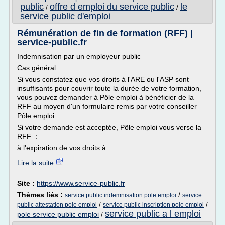
public
offre d emploi du service public
le
/
/
service public d'emploi
Rémunération de fin de formation (RFF) |
service-public.fr
Indemnisation par un employeur public
Cas général
Si vous constatez que vos droits à l'ARE ou l'ASP sont
insuffisants pour couvrir toute la durée de votre formation,
vous pouvez demander à Pôle emploi à bénéficier de la
RFF au moyen d'un formulaire remis par votre conseiller
Pôle emploi.
Si votre demande est acceptée, Pôle emploi vous verse la
RFF :
à l'expiration de vos droits à...
Lire la suite
Site :
https://www.service-public.fr
Thèmes liés :
/
service public indemnisation pole emploi
service
/
/
public attestation pole emploi
service public inscription pole emploi
service public a l emploi
pole service public emploi
/