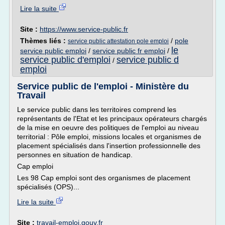
Lire la suite
Site :
https://www.service-public.fr
Thèmes liés :
/
pole
service public attestation pole emploi
le
service public emploi
/
service public fr emploi
/
service public d'emploi
service public d
/
emploi
Service public de l'emploi - Ministère du
Travail
Le service public dans les territoires comprend les
représentants de l'Etat et les principaux opérateurs chargés
de la mise en oeuvre des politiques de l'emploi au niveau
territorial : Pôle emploi, missions locales et organismes de
placement spécialisés dans l'insertion professionnelle des
personnes en situation de handicap.
Cap emploi
Les 98 Cap emploi sont des organismes de placement
spécialisés (OPS)...
Lire la suite
Site :
travail-emploi.gouv.fr