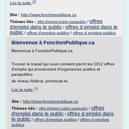
Lire la suite
Site :
http://www.fonctionpublique.ca
offres
Thèmes liés :
/
offre d'emploi public parapublic
d'emploi dans le public
offres d emploi dans le
/
public
/
offres d'emplois publics
/
offres d emplois publics
Bienvenue à FonctionPublique.ca
Bienvenue à FonctionPublique.ca
Trouver le travail qui vous convient parmi les 1012 offres
d'emploi qui proviennent d'organismes publics et
parapublics
de niveau fédéral, provincial et...
Lire la suite
Site :
http://www.fonctionpublique.ca
offres
Thèmes liés :
/
offre d'emploi public parapublic
d'emploi dans le public
offres d emploi dans
/
le public
/
offres d'emplois publics
/
offres d emplois
publics