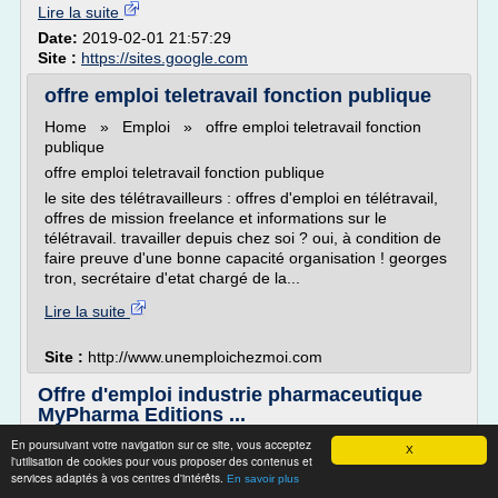
Lire la suite
Date:
2019-02-01 21:57:29
Site :
https://sites.google.com
offre emploi teletravail fonction publique
Home » Emploi » offre emploi teletravail fonction
publique
offre emploi teletravail fonction publique
le site des télétravailleurs : offres d'emploi en télétravail,
offres de mission freelance et informations sur le
télétravail. travailler depuis chez soi ? oui, à condition de
faire preuve d'une bonne capacité organisation ! georges
tron, secrétaire d'etat chargé de la...
Lire la suite
Site :
http://www.unemploichezmoi.com
Offre d'emploi industrie pharmaceutique
MyPharma Editions ...
En poursuivant votre navigation sur ce site, vous acceptez
» Tout consulter
X
l'utilisation de cookies pour vous proposer des contenus et
Focus CVO-EUROPE
services adaptés à vos centres d'intérêts.
En savoir plus
Spécialiste de la compliance dans les Sciences de la Vie