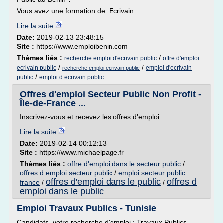
Vous avez une formation de: Ecrivain...
Lire la suite
Date:
2019-02-13 23:48:15
Site :
https://www.emploibenin.com
Thèmes liés :
/
recherche emploi d'ecrivain public
offre d'emploi
/
/
ecrivain public
emploi d'ecrivain
recherche emploi ecrivain public
/
public
emploi d ecrivain public
Offres d'emploi Secteur Public Non Profit -
Île-de-France ...
Inscrivez-vous et recevez les offres d'emploi...
Lire la suite
Date:
2019-02-14 00:12:13
Site :
https://www.michaelpage.fr
Thèmes liés :
offre d'emploi dans le secteur public
/
offres d emploi secteur public
/
emploi secteur public
offres d'emploi dans le public
offres d
france
/
/
emploi dans le public
Emploi Travaux Publics - Tunisie
Candidats, votre recherche d'emploi : Travaux Publics -