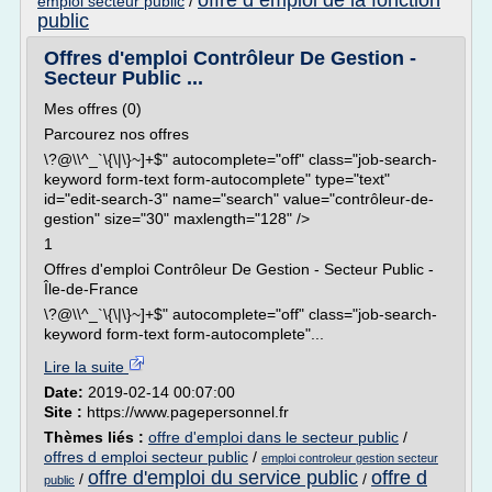
offre d emploi de la fonction
emploi secteur public
/
public
Offres d'emploi Contrôleur De Gestion -
Secteur Public ...
Mes offres (0)
Parcourez nos offres
\?@\\^_`\{\|\}~]+$" autocomplete="off" class="job-search-
keyword form-text form-autocomplete" type="text"
id="edit-search-3" name="search" value="contrôleur-de-
gestion" size="30" maxlength="128" />
1
Offres d'emploi Contrôleur De Gestion - Secteur Public -
Île-de-France
\?@\\^_`\{\|\}~]+$" autocomplete="off" class="job-search-
keyword form-text form-autocomplete"...
Lire la suite
Date:
2019-02-14 00:07:00
Site :
https://www.pagepersonnel.fr
Thèmes liés :
offre d'emploi dans le secteur public
/
offres d emploi secteur public
/
emploi controleur gestion secteur
offre d'emploi du service public
offre d
/
/
public