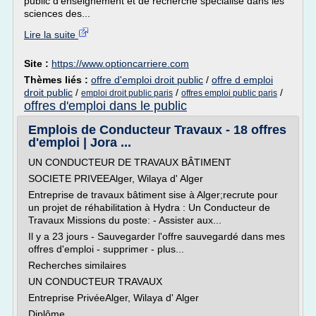
public d'enseignement et de recherche spécialisé dans les
sciences des...
Lire la suite
Site :
https://www.optioncarriere.com
Thèmes liés :
offre d'emploi droit public
/
offre d emploi
droit public
/
/
/
emploi droit public paris
offres emploi public paris
offres d'emploi dans le public
Emplois de Conducteur Travaux - 18 offres
d'emploi | Jora ...
UN CONDUCTEUR DE TRAVAUX BÂTIMENT
SOCIETE PRIVEEAlger, Wilaya d' Alger
Entreprise de travaux bâtiment sise à Alger;recrute pour
un projet de réhabilitation à Hydra : Un Conducteur de
Travaux Missions du poste: - Assister aux...
Il y a 23 jours - Sauvegarder l'offre sauvegardé dans mes
offres d'emploi - supprimer - plus...
Recherches similaires
UN CONDUCTEUR TRAVAUX
Entreprise PrivéeAlger, Wilaya d' Alger
Diplôme...