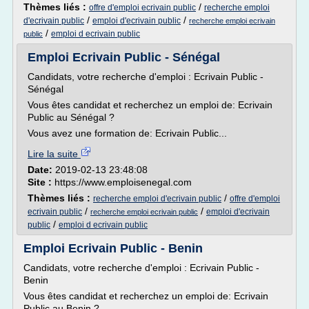
Thèmes liés :
/
offre d'emploi ecrivain public
recherche emploi
/
/
d'ecrivain public
emploi d'ecrivain public
recherche emploi ecrivain
/
emploi d ecrivain public
public
Emploi Ecrivain Public - Sénégal
Candidats, votre recherche d'emploi : Ecrivain Public -
Sénégal
Vous êtes candidat et recherchez un emploi de: Ecrivain
Public au Sénégal ?
Vous avez une formation de: Ecrivain Public...
Lire la suite
Date:
2019-02-13 23:48:08
Site :
https://www.emploisenegal.com
Thèmes liés :
/
recherche emploi d'ecrivain public
offre d'emploi
/
/
ecrivain public
emploi d'ecrivain
recherche emploi ecrivain public
/
public
emploi d ecrivain public
Emploi Ecrivain Public - Benin
Candidats, votre recherche d'emploi : Ecrivain Public -
Benin
Vous êtes candidat et recherchez un emploi de: Ecrivain
Public au Benin ?