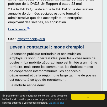
publique de la DADS-U» Rapport d étape 23 mai
2 De la DADS Qu est-ce que la DADS-U? La déclaration
annuelle de données sociales est une formalité
administrative que doit accomplir toute entreprise
employant des salariés, en application...
Lire la suite
Site :
https://docplayer.fr
Devenir contractuel : mode d’emploi
La fonction publique territoriale et ses multiples
employeurs sont un terrain idéal pour les « chasseurs de
postes ». La mobilité géographique est limitée à un même
territoire, mais entre les communes, les établissements
de coopération intercommunale, les agences du
département et de la région, une large gamme de postes
est ouverte à ce type de recrutement.
La mobilité est de deux...
Lire la suite
En poursuivant votre navigation sur ce site, vous acceptez
X
l'utilisation de cookies pour vous proposer des contenus et
Site :
https://vocationservicepublic.fr
services adaptés à vos centres d'intérêts.
En savoir plus