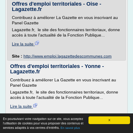
Offres d'emploi territoriales - Oise -
Lagazette.fr
Contribuez à améliorer La Gazette en vous inscrivant au
Panel Gazette
Lagazette.fr, le site des fonctionnaires territoriaux, donne
accès à toute l'actualité de la Fonction Publique...
Lire la suite
Site :
http://www.emploi.lagazettedescommunes.com
Offres d'emploi territoriales - Yonne -
Lagazette.fr
Contribuez à améliorer La Gazette en vous inscrivant au
Panel Gazette
Lagazette.fr, le site des fonctionnaires territoriaux, donne
accès à toute l'actualité de la Fonction Publique...
Lire la suite
Site :
http://www.emploi.lagazettedescommunes.com
En poursuivant votre navigation sur ce site, vous acceptez
X
l'utilisation de cookies pour vous proposer des contenus et
services adaptés à vos centres d'intérêts.
Devenir contractuel : mode d’emploi
En savoir plus