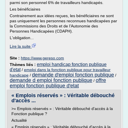
parmi son personnel 6% de travailleurs handicapés.
Les bénéficiaires
Contrairement aux idées reçues, les bénéficiaires ne sont
pas uniquement les personnes reconnues handicapées par
la Commissions des Droits et de l'Autonomie des
Personnes Handicapées (CDAPH).
L'obligation...
Lire la suite
Site :
https://www.gereso.com
emploi handicap fonction publique
Thèmes liés :
d'etat
/
emploi dans la fonction publique pour travailleur
demande d'emploi fonction publique
handicape
/
/
demande d emploi fonction publique
offre
/
emploi fonction publique d'etat
« Emplois réservés » : Véritable débouché
d'accès ...
>« Emplois réservés » : Véritable débouché d'accès à la
Fonction publique ?
Actualité
« Emplois réservés » : Véritable débouché d'accès à la