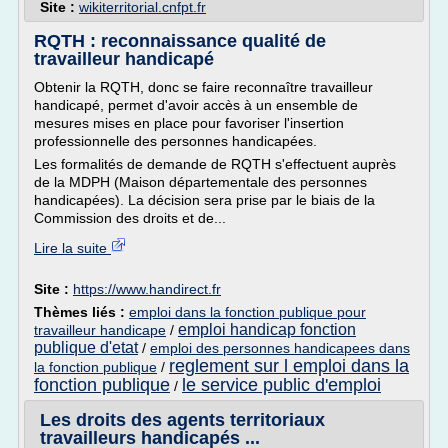
Site :
wikiterritorial.cnfpt.fr
RQTH : reconnaissance qualité de
travailleur handicapé
Obtenir la RQTH, donc se faire reconnaître travailleur
handicapé, permet d'avoir accès à un ensemble de
mesures mises en place pour favoriser l'insertion
professionnelle des personnes handicapées.
Les formalités de demande de RQTH s'effectuent auprès
de la MDPH (Maison départementale des personnes
handicapées). La décision sera prise par le biais de la
Commission des droits et de...
Lire la suite
Site :
https://www.handirect.fr
Thèmes liés :
emploi dans la fonction publique pour
emploi handicap fonction
travailleur handicape
/
publique d'etat
/
emploi des personnes handicapees dans
reglement sur l emploi dans la
la fonction publique
/
fonction publique
le service public d'emploi
/
Les droits des agents territoriaux
travailleurs handicapés ...