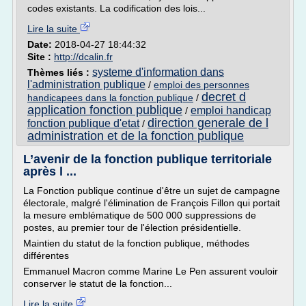
codes existants. La codification des lois...
Lire la suite
Date:
2018-04-27 18:44:32
Site :
http://dcalin.fr
systeme d'information dans
Thèmes liés :
l'administration publique
/
emploi des personnes
decret d
handicapees dans la fonction publique
/
application fonction publique
emploi handicap
/
direction generale de l
fonction publique d'etat
/
administration et de la fonction publique
L’avenir de la fonction publique territoriale
après l ...
La Fonction publique continue d'être un sujet de campagne
électorale, malgré l'élimination de François Fillon qui portait
la mesure emblématique de 500 000 suppressions de
postes, au premier tour de l'élection présidentielle.
Maintien du statut de la fonction publique, méthodes
différentes
Emmanuel Macron comme Marine Le Pen assurent vouloir
conserver le statut de la fonction...
Lire la suite