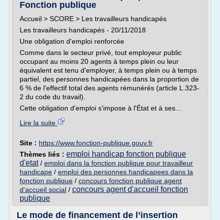
Fonction publique
Accueil > SCORE > Les travailleurs handicapés
Les travailleurs handicapés - 20/11/2018
Une obligation d'emploi renforcée
Comme dans le secteur privé, tout employeur public
occupant au moins 20 agents à temps plein ou leur
équivalent est tenu d'employer, à temps plein ou à temps
partiel, des personnes handicapées dans la proportion de
6 % de l'effectif total des agents rémunérés (article L.323-
2 du code du travail).
Cette obligation d'emploi s'impose à l'État et à ses...
Lire la suite
Site :
https://www.fonction-publique.gouv.fr
emploi handicap fonction publique
Thèmes liés :
d'etat
/
emploi dans la fonction publique pour travailleur
handicape
/
emploi des personnes handicapees dans la
fonction publique
/
concours fonction publique agent
concours agent d'accueil fonction
d'accueil social
/
publique
Le mode de financement de l’insertion