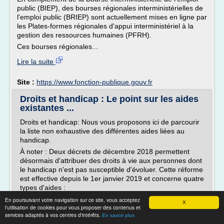
public (BIEP), des bourses régionales interministérielles de
l'emploi public (BRIEP) sont actuellement mises en ligne par
les Plates-formes régionales d'appui interministériel à la
gestion des ressources humaines (PFRH).
Ces bourses régionales...
Lire la suite
Site :
https://www.fonction-publique.gouv.fr
Droits et handicap : Le point sur les aides
existantes ...
Droits et handicap: Nous vous proposons ici de parcourir
la liste non exhaustive des différentes aides liées au
handicap.
À noter : Deux décrets de décembre 2018 permettent
désormais d'attribuer des droits à vie aux personnes dont
le handicap n'est pas susceptible d'évoluer. Cette réforme
est effective depuis le 1er janvier 2019 et concerne quatre
types d'aides :
L'AAH (allocation aux...
En poursuivant votre navigation sur ce site, vous acceptez
X
l'utilisation de cookies pour vous proposer des contenus et
Lire la suite
services adaptés à vos centres d'intérêts.
En savoir plus