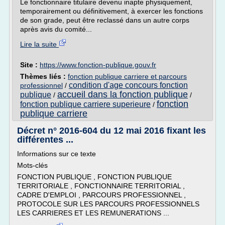
Le fonctionnaire titulaire devenu inapte physiquement,
temporairement ou définitivement, à exercer les fonctions
de son grade, peut être reclassé dans un autre corps
après avis du comité...
Lire la suite
Site :
https://www.fonction-publique.gouv.fr
Thèmes liés :
fonction publique carriere et parcours
condition d'age concours fonction
professionnel
/
accueil dans la fonction publique
publique
/
/
fonction
fonction publique carriere superieure
/
publique carriere
Décret n° 2016-604 du 12 mai 2016 fixant les
différentes ...
Informations sur ce texte
Mots-clés
FONCTION PUBLIQUE , FONCTION PUBLIQUE
TERRITORIALE , FONCTIONNAIRE TERRITORIAL ,
CADRE D'EMPLOI , PARCOURS PROFESSIONNEL ,
PROTOCOLE SUR LES PARCOURS PROFESSIONNELS
LES CARRIERES ET LES REMUNERATIONS ...