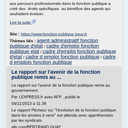
aux parcours professionnels dans la fonction publique a
créé des droits spécifiques au bénéfice des agents qui
souhaitent évoluer...
Lire la suite
Site :
https://www.fonction-publique.gouv.fr
agent administratif fonction
Thèmes liés :
publique d'etat
cadre d'emploi fonction
/
publique etat
cadre d'emploi fonction publique
/
d'etat
cadre d emploi fonction publique
cadre
/
/
d emplois fonction publique
Le rapport sur l'avenir de la fonction
publique remis au ...
Le rapport sur l'avenir de la fonction publique remis au
gouvernement
Par LEXPRESS.fr avec AFP , publié le
04/11/2013 à 11:38
Le rapport Pêcheur sur "l'évolution de la fonction publique
dans les années à venir" est attendu avec appréhension
par les syndicats.
afp.com/BERTRAND GUAY