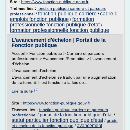
Site :
https://www.fonction-publique.gouv.fr
Thèmes liés :
fonction publique carriere et parcours
fonction publique carriere
cadre d
professionnel
/
/
emplois fonction publique
formation
/
professionnelle fonction publique d'etat
/
formation professionnelle fonction publique
L'avancement d'échelon | Portail de la
Fonction publique
Accueil > Fonction publique > Carrière et parcours
professionnels > Avancement/Promotion > L'avancement
d'échelon
L'avancement d'échelon
L'avancement d'échelon se traduit par une augmentation
de traitement. Il est fonction à la fois de...
Lire la suite
Site :
https://www.fonction-publique.gouv.fr
Thèmes liés :
fonction publique carriere et parcours
portail de la fonction publique d'etat
professionnel
/
/
statut particulier fonction publique d'etat
/
grade
avancement
et echelon de la fonction publique
/