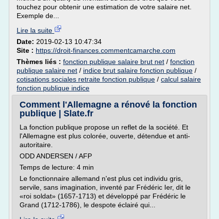
touchez pour obtenir une estimation de votre salaire net.
Exemple de...
Lire la suite
Date:
2019-02-13 10:47:34
Site :
https://droit-finances.commentcamarche.com
Thèmes liés :
fonction publique salaire brut net
/
fonction
publique salaire net
/
indice brut salaire fonction publique
/
cotisations sociales retraite fonction publique
/
calcul salaire
fonction publique indice
Comment l'Allemagne a rénové la fonction
publique | Slate.fr
La fonction publique propose un reflet de la société. Et
l'Allemagne est plus colorée, ouverte, détendue et anti-
autoritaire.
ODD ANDERSEN / AFP
Temps de lecture: 4 min
Le fonctionnaire allemand n'est plus cet individu gris,
servile, sans imagination, inventé par Frédéric Ier, dit le
«roi soldat» (1657-1713) et développé par Frédéric le
Grand (1712-1786), le despote éclairé qui...