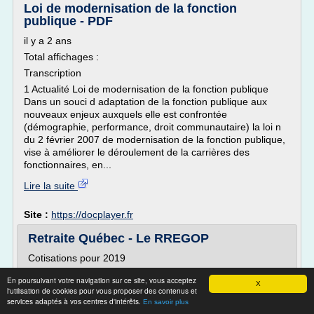
Loi de modernisation de la fonction
publique - PDF
il y a 2 ans
Total affichages :
Transcription
1 Actualité Loi de modernisation de la fonction publique
Dans un souci d adaptation de la fonction publique aux
nouveaux enjeux auxquels elle est confrontée
(démographie, performance, droit communautaire) la loi n
du 2 février 2007 de modernisation de la fonction publique,
vise à améliorer le déroulement de la carrières des
fonctionnaires, en...
Lire la suite
Site :
https://docplayer.fr
Retraite Québec - Le RREGOP
Cotisations pour 2019
4 578,88 $
En poursuivant votre navigation sur ce site, vous acceptez
X
Même si Andrée paie des cotisations uniquement sur
l'utilisation de cookies pour vous proposer des contenus et
services adaptés à vos centres d'intérêts.
41 740 $, la totalité de son salaire admissible servira au
En savoir plus