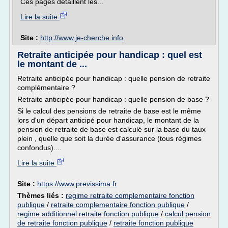
Ces pages détaillent les...
Lire la suite
Site :
http://www.je-cherche.info
Retraite anticipée pour handicap : quel est
le montant de ...
Retraite anticipée pour handicap : quelle pension de retraite
complémentaire ?
Retraite anticipée pour handicap : quelle pension de base ?
Si le calcul des pensions de retraite de base est le même
lors d'un départ anticipé pour handicap, le montant de la
pension de retraite de base est calculé sur la base du taux
plein , quelle que soit la durée d'assurance (tous régimes
confondus)....
Lire la suite
Site :
https://www.previssima.fr
Thèmes liés :
regime retraite complementaire fonction
publique
/
retraite complementaire fonction publique
/
regime additionnel retraite fonction publique
/
calcul pension
de retraite fonction publique
/
retraite fonction publique