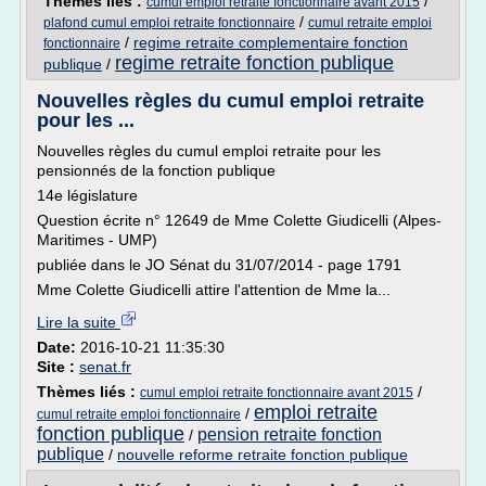
Thèmes liés :
/
cumul emploi retraite fonctionnaire avant 2015
/
plafond cumul emploi retraite fonctionnaire
cumul retraite emploi
/
regime retraite complementaire fonction
fonctionnaire
regime retraite fonction publique
publique
/
Nouvelles règles du cumul emploi retraite
pour les ...
Nouvelles règles du cumul emploi retraite pour les
pensionnés de la fonction publique
14e législature
Question écrite n° 12649 de Mme Colette Giudicelli (Alpes-
Maritimes - UMP)
publiée dans le JO Sénat du 31/07/2014 - page 1791
Mme Colette Giudicelli attire l'attention de Mme la...
Lire la suite
Date:
2016-10-21 11:35:30
Site :
senat.fr
Thèmes liés :
/
cumul emploi retraite fonctionnaire avant 2015
emploi retraite
/
cumul retraite emploi fonctionnaire
fonction publique
pension retraite fonction
/
publique
/
nouvelle reforme retraite fonction publique