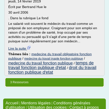
jeudi, 14 février 2019
Écrit par Bertrand Hue le
30 avril 2006
. Dans la rubrique Le fond
Le salarié voit souvent le médecin du travail comme un
préposé de son employeur. Craignant pour son emploi en
raison d'un problème de santé, trop occupé par ses
activités ou persuadé qu'il s'agit d'une perte de temps
puisque suivi régulièrement par son médecin...
Lire la suite
Thèmes liés :
medecine du travail obligatoire fonction
publique
/
/
medecine du travail inapte fonction publique
temps de
medecine du travail fonction publique
/
travail fonction publique d'etat
droit du travail
/
fonction publique d'etat
3 Ressources
Accueil
|
Mentions légales
|
Conditions générales
d'utilisation
|
Utilisation des cookies
|
Contact à propos