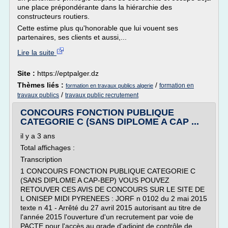
une place prépondérante dans la hiérarchie des
constructeurs routiers.
Cette estime plus qu'honorable que lui vouent ses
partenaires, ses clients et aussi,...
Lire la suite
Site :
https://eptpalger.dz
Thèmes liés :
/
formation en
formation en travaux publics algerie
/
travaux publics
travaux public recrutement
CONCOURS FONCTION PUBLIQUE
CATEGORIE C (SANS DIPLOME A CAP ...
il y a 3 ans
Total affichages :
Transcription
1 CONCOURS FONCTION PUBLIQUE CATEGORIE C
(SANS DIPLOME A CAP-BEP) VOUS POUVEZ
RETOUVER CES AVIS DE CONCOURS SUR LE SITE DE
L ONISEP MIDI PYRENEES : JORF n 0102 du 2 mai 2015
texte n 41 - Arrêté du 27 avril 2015 autorisant au titre de
l'année 2015 l'ouverture d'un recrutement par voie de
PACTE pour l'accès au grade d'adjoint de contrôle de