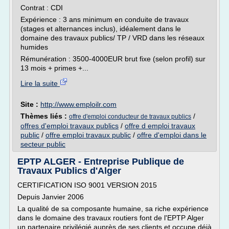
Contrat : CDI
Expérience : 3 ans minimum en conduite de travaux
(stages et alternances inclus), idéalement dans le
domaine des travaux publics/ TP / VRD dans les réseaux
humides
Rémunération : 3500-4000EUR brut fixe (selon profil) sur
13 mois + primes +...
Lire la suite
Site :
http://www.emploilr.com
Thèmes liés :
/
offre d'emploi conducteur de travaux publics
offres d'emploi travaux publics
/
offre d emploi travaux
public
/
offre emploi travaux public
/
offre d'emploi dans le
secteur public
EPTP ALGER - Entreprise Publique de
Travaux Publics d'Alger
CERTIFICATION ISO 9001 VERSION 2015
Depuis Janvier 2006
La qualité de sa composante humaine, sa riche expérience
dans le domaine des travaux routiers font de l'EPTP Alger
un partenaire privilégié auprès de ses clients et occupe déjà