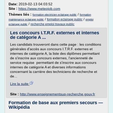
Date:
2019-02-13 04:03:52
Site :
https://www.meteojob.com
Thèmes liés :
/
formation electricien eclairage public
formation
/
/
formation eclairage public
maintenance eclairage public
emploi
/
recherche emploi travaux public
eclairage public
Les concours I.T.R.F. externes et internes
de catégorie A ...
Les candidats trouveront dans cette page : les conditions
générales d'accès aux concours I.T.R.F. externes et
internes de catégorie A, la liste des diplômes permettant
de s'inscrire aux concours externes, l'ancienneté de
service requise permettant de s'inscrire aux concours
internes de catégorie A et diverses informations
concernant la carrière des techniciens de recherche et
de...
Lire la suite
Site :
http://www.enseignementsup-recherche.gouv.fr
Formation de base aux premiers secours —
Wikipédia