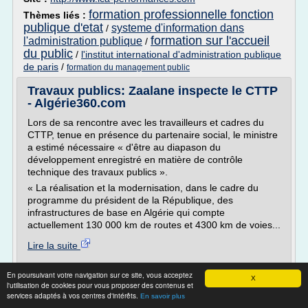
formation professionnelle fonction
Thèmes liés :
publique d'etat
systeme d'information dans
/
formation sur l'accueil
l'administration publique
/
du public
/
l'institut international d'administration publique
de paris
/
formation du management public
Travaux publics: Zaalane inspecte le CTTP
- Algérie360.com
Lors de sa rencontre avec les travailleurs et cadres du
CTTP, tenue en présence du partenaire social, le ministre
a estimé nécessaire « d'être au diapason du
développement enregistré en matière de contrôle
technique des travaux publics ».
« La réalisation et la modernisation, dans le cadre du
programme du président de la République, des
infrastructures de base en Algérie qui compte
actuellement 130 000 km de routes et 4300 km de voies...
Lire la suite
Site :
https://www.algerie360.com
En poursuivant votre navigation sur ce site, vous acceptez
X
l'utilisation de cookies pour vous proposer des contenus et
Thèmes liés :
organisme de formation service public
/
services adaptés à vos centres d'intérêts.
En savoir plus
/
formation en travaux publics
formation en travaux publics algerie