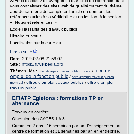
Si vous disposez d'ouvrages ou d'articles de référence ou si
vous connaissez des sites web de qualité traitant du thème
abordé ici, merci de compléter l'article en donnant les
références utiles à sa vérifiabilité et en les liant à la section
« Notes et références »
École Hassania des travaux publics
Histoire et statut
Localisation sur la carte du...
Lire la suite
Date:
2019-02-08 21:59:07
Site :
https://fr.wikipedia.org
offre de l
Thèmes liés :
/
offre d'emploi travaux publics maroc
emploi de la fonction public
/
offre d'emploi travaux publics
/
offres d'emploi travaux publics
/
offre d emploi
montreal
travaux public
EFIATP Egletons : formations TP en
alternance
Travaux en carrière
Obtention des CACES 1 à 8.
Cursus en 2 ans : 16 semaines par an d'enseignement au
centre de formation et 31 semaines par an en entreprise.