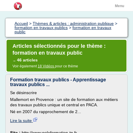
Menu
Accueil
>
Thèmes & articles : administration publique
>
formation en travaux publics
>
formation en travaux
public
Articles sélectionnés pour le thème :
formation en travaux public
46 articles
→
Voir également
18 Vidéos
pour ce thème
Formation travaux publics - Apprentissage
travaux publics ...
Se désinscrire
Mallemort en Provence : un site de formation aux métiers
des travaux publics unique et central en PACA.
Né en 2007 du rapprochement de 2...
Lire la suite
Site :
http://www.poleformation-tp.fr