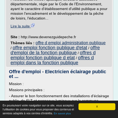
départementale, régie par le Code de l'Environnement,
ayant le caractère d'établissement d'utilité publique a pour
mission l'encadrement et le développement de la pêche
de loisirs, l'éducation...
Lire la suite
Site :
http://www.devenezguidepeche.fr
offre d emploi administration publique
Thèmes liés :
offre emploi fonction publique d'etat
offre
/
/
d'emploi de la fonction publique
offres d
/
emploi fonction publique d etat
offres d
/
emploi dans la fonction publique
Offre d'emploi - Electricien éclairage public
et ...
Mission :
Missions principales :
- Assurer le bon fonctionnement des installations d'éclairage
public, de SLT et panneaux lumineux sur la commune
En poursuivant votre navigation sur ce site, vous acceptez
(entretien préventif : nettoyage des points lumineux,
X
l'utilisation de cookies pour vous proposer des contenus et
changement de lampes, vérification des serrages, bitumage
services adaptés à vos centres d'intérêts.
En savoir plus
des pieds de mats etc.)