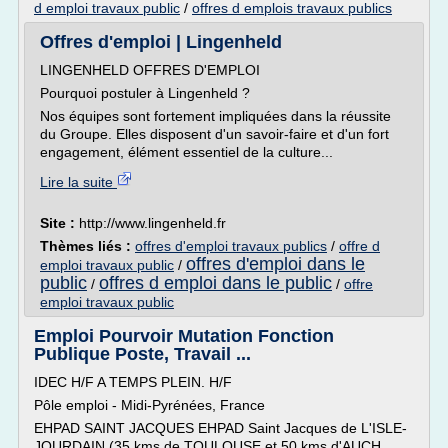
d emploi travaux public
/
offres d emplois travaux publics
Offres d'emploi | Lingenheld
LINGENHELD OFFRES D'EMPLOI
Pourquoi postuler à Lingenheld ?
Nos équipes sont fortement impliquées dans la réussite
du Groupe. Elles disposent d'un savoir-faire et d'un fort
engagement, élément essentiel de la culture...
Lire la suite
Site :
http://www.lingenheld.fr
Thèmes liés :
offres d'emploi travaux publics
/
offre d
offres d'emploi dans le
emploi travaux public
/
public
offres d emploi dans le public
/
/
offre
emploi travaux public
Emploi Pourvoir Mutation Fonction
Publique Poste, Travail ...
IDEC H/F A TEMPS PLEIN. H/F
Pôle emploi - Midi-Pyrénées, France
EHPAD SAINT JACQUES EHPAD Saint Jacques de L'ISLE-
JOURDAIN (35 kms de TOULOUSE et 50 kms d'AUCH