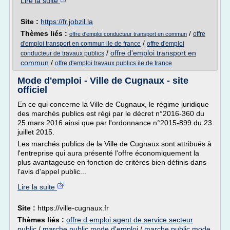
Lire la suite
Site :
https://fr.jobzil.la
Thèmes liés :
/
offre
offre d'emploi conducteur transport en commun
/
d'emploi transport en commun ile de france
offre d'emploi
/
offre d'emploi transport en
conducteur de travaux publics
commun
/
offre d'emploi travaux publics ile de france
Mode d'emploi - Ville de Cugnaux - site
officiel
En ce qui concerne la Ville de Cugnaux, le régime juridique
des marchés publics est régi par le décret n°2016-360 du
25 mars 2016 ainsi que par l'ordonnance n°2015-899 du 23
juillet 2015.
Les marchés publics de la Ville de Cugnaux sont attribués à
l'entreprise qui aura présenté l'offre économiquement la
plus avantageuse en fonction de critères bien définis dans
l'avis d'appel public...
Lire la suite
Site :
https://ville-cugnaux.fr
Thèmes liés :
offre d emploi agent de service secteur
public
/
marche public mode d'emploi
/
marche public mode