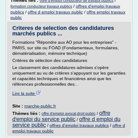
Thèmes liés :
/
offre d'emploi conducteur de travaux publics
/
offres d'emploi travaux
formation conducteur travaux publics
publics
/
offre d emploi travaux public
/
offre emploi travaux
public
Criteres de selection des candidatures
marchés publics ...
Formations "Répondre aux AO pour les entreprises" -
PARIS, sur site ou FOAD (Fondamentaux, formulaires,
dématérialisation, mémoire technique)
Critères de sélection des candidatures
Le classement des candidatures admises s'opère
uniquement au vu de critères s'appuyant sur les garanties
et capacités techniques et financières ainsi que les
références professionnelles des...
Lire la suite
Site :
marche-public.fr
offre
Thèmes liés :
/
offre d'emploi avocat droit public
d'emploi du service public
offre d emploi du
/
service public
/
offres d'emploi travaux publics
/
offre d
emploi travaux public