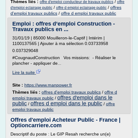
Thèmes liés :
/
offre d'emploi conducteur de travaux publics
offre
/
/
offres
d'emploi eclairage public
offre d emploi eclairage public
d'emploi travaux publics
/
offre d emploi travaux public
Emploi : offres d’emploi Construction -
Travaux publics en ...
31/01/19 | 85000 Mouilleron-le-Captif | Intérim |
1100137565 | Ajouter à ma sélection 0.03733958
0.037329048
#CougnaudConstruction Vos missions: - Réaliser le
plancher - appliquer de...
Lire la suite
Site :
https://www.manpower.fr
Thèmes liés :
offres d'emploi travaux publics
/
offre d
offres d'emploi dans le
emploi travaux public
/
public
offres d emploi dans le public
/
/
offre
emploi travaux public
Offres d'emploi Acheteur Public - France |
Optioncarriere.com
Descriptif du poste : Le GIP Resah recherche un(e)