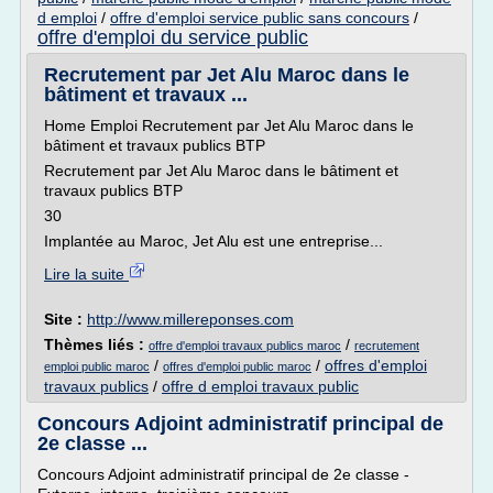
d emploi
/
offre d'emploi service public sans concours
/
offre d'emploi du service public
Recrutement par Jet Alu Maroc dans le
bâtiment et travaux ...
Home Emploi Recrutement par Jet Alu Maroc dans le
bâtiment et travaux publics BTP
Recrutement par Jet Alu Maroc dans le bâtiment et
travaux publics BTP
30
Implantée au Maroc, Jet Alu est une entreprise...
Lire la suite
Site :
http://www.millereponses.com
Thèmes liés :
/
offre d'emploi travaux publics maroc
recrutement
/
/
offres d'emploi
emploi public maroc
offres d'emploi public maroc
travaux publics
/
offre d emploi travaux public
Concours Adjoint administratif principal de
2e classe ...
Concours Adjoint administratif principal de 2e classe -