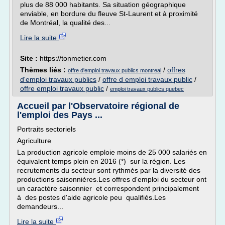
plus de 88 000 habitants. Sa situation géographique
enviable, en bordure du fleuve St-Laurent et à proximité
de Montréal, la qualité des...
Lire la suite
Site :
https://tonmetier.com
Thèmes liés :
/
offres
offre d'emploi travaux publics montreal
d'emploi travaux publics
/
offre d emploi travaux public
/
offre emploi travaux public
/
emploi travaux publics quebec
Accueil par l'Observatoire régional de
l'emploi des Pays ...
Portraits sectoriels
Agriculture
La production agricole emploie moins de 25 000 salariés en
équivalent temps plein en 2016 (*) sur la région. Les
recrutements du secteur sont rythmés par la diversité des
productions saisonnières.Les offres d'emploi du secteur ont
un caractère saisonnier et correspondent principalement
à des postes d'aide agricole peu qualifiés.Les
demandeurs...
Lire la suite